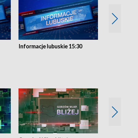
Informacje lubuskie 15:30
Przegląd ty