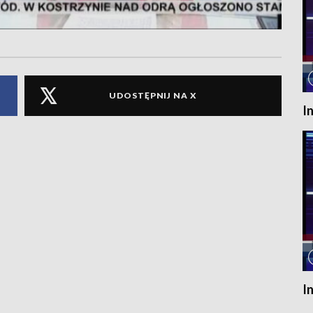
UDOSTĘPNIJ NA X
I
I