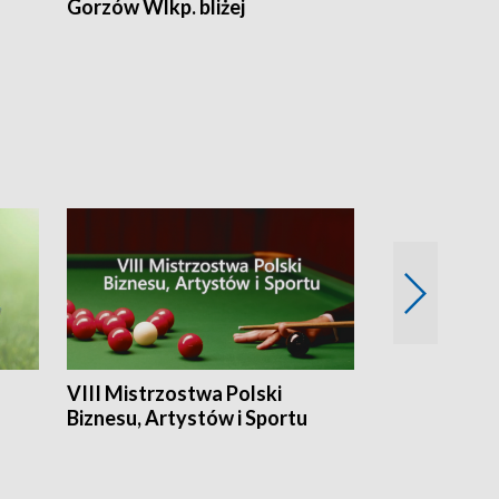
Gorzów Wlkp. bliżej
Lubuskie bliż
VIII Mistrzostwa Polski
Cztery kwar
Biznesu, Artystów i Sportu