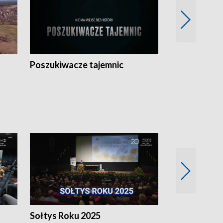
Poszukiwacze tajemnic
Kostrzyn na 
h
Sołtys Roku 2025
20 lat minęł