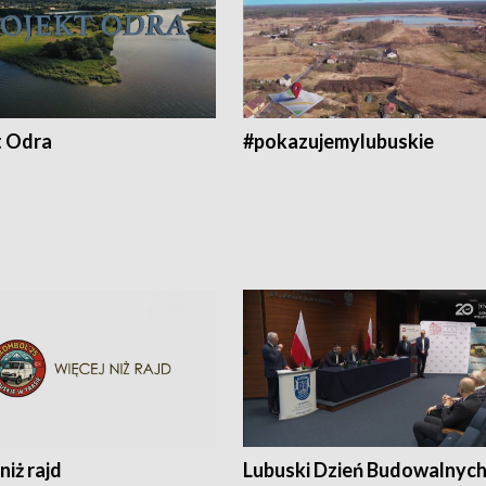
t Odra
#pokazujemylubuskie
niż rajd
Lubuski Dzień Budowalnyc