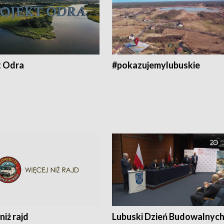
t Odra
#pokazujemylubuskie
niż rajd
Lubuski Dzień Budowalnyc