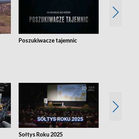
Poszukiwacze tajemnic
Kostrzyn na 
h
Sołtys Roku 2025
20 lat minęł