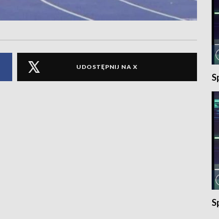
UDOSTĘPNIJ NA X
S
S