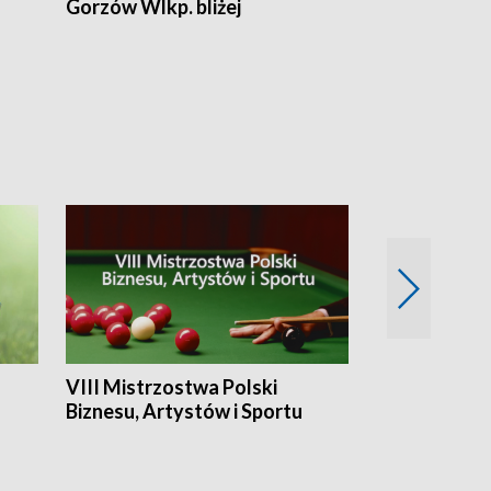
Gorzów Wlkp. bliżej
Lubuskie bliż
VIII Mistrzostwa Polski
Cztery kwar
Biznesu, Artystów i Sportu