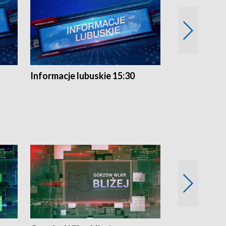
Informacje lubuskie 15:30
Przegląd ty