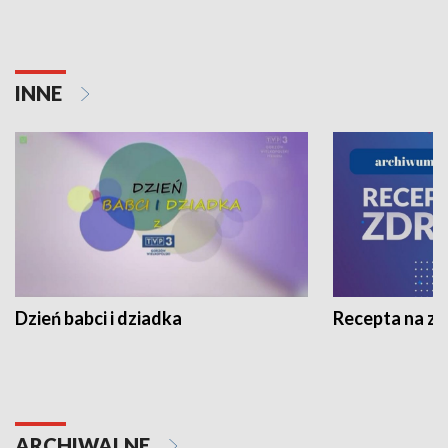
INNE
Dzień babci i dziadka
Recepta na z
ARCHIWALNE