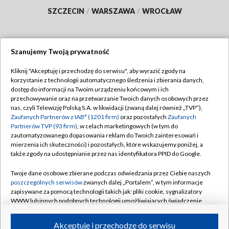
SZCZECIN
/
WARSZAWA
/
WROCŁAW
Szanujemy Twoją prywatność
Dołącz do nas:
Kliknij "Akceptuję i przechodzę do serwisu", aby wyrazić zgody na
korzystanie z technologii automatycznego śledzenia i zbierania danych,
TVP
dostęp do informacji na Twoim urządzeniu końcowym i ich
Abonament TVP
przechowywanie oraz na przetwarzanie Twoich danych osobowych przez
Regulamin TVP
nas, czyli Telewizję Polską S.A. w likwidacji (zwaną dalej również „TVP”),
Emisja w TVP
Polityka prywatności
Zaufanych Partnerów z IAB* (1201 firm)
oraz pozostałych
Zaufanych
Partnerów TVP (93 firm)
, w celach marketingowych (w tym do
Centrum informacji TVP
Moje zgody
zautomatyzowanego dopasowania reklam do Twoich zainteresowań i
mierzenia ich skuteczności) i pozostałych, które wskazujemy poniżej, a
Naziemna Telewizja Cyfrowa
Pomoc
także zgody na udostępnianie przez nas identyfikatora PPID do Google.
Sklep TVP
Biuro reklamy
Twoje dane osobowe zbierane podczas odwiedzania przez Ciebie naszych
Rada Programowa
Kontakt
poszczególnych serwisów
zwanych dalej „Portalem”, w tym informacje
zapisywane za pomocą technologii takich jak: pliki cookie, sygnalizatory
System NOS
WWW lub innych podobnych technologii umożliwiających świadczenie
dopasowanych i bezpiecznych usług, personalizację treści oraz reklam,
Informacje o nadawcy
Kanały
udostępnianie funkcji mediów społecznościowych oraz analizowanie
Akceptuję i przechodzę do serwisu
ruchu w Internecie.