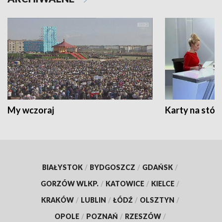
My wczoraj
Karty na stół:
BIAŁYSTOK
/
BYDGOSZCZ
/
GDAŃSK
/
GORZÓW WLKP.
/
KATOWICE
/
KIELCE
/
KRAKÓW
/
LUBLIN
/
ŁÓDŹ
/
OLSZTYN
/
OPOLE
/
POZNAŃ
/
RZESZÓW
/