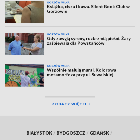
GORZÓW WLKP.
Książka, cisza i kawa. Silent Book Club w
Gorzowie
GORZÓW WLKP.
Gdy zawyją syreny, rozbrzmią pieśni. Żary
zaśpiewają dla Powstańców
GORZÓW WLKP.
Wspólnie malują mural. Kolorowa
metamorfoza przy ul. Suwalskiej
ZOBACZ WIĘCEJ
BIAŁYSTOK
/
BYDGOSZCZ
/
GDAŃSK
/