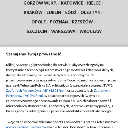
GORZÓW WLKP.
/
KATOWICE
/
KIELCE
/
KRAKÓW
/
LUBLIN
/
ŁÓDŹ
/
OLSZTYN
/
OPOLE
/
POZNAŃ
/
RZESZÓW
/
SZCZECIN
/
WARSZAWA
/
WROCŁAW
Szanujemy Twoją prywatność
Dołącz do nas:
Kliknij "Akceptuję i przechodzę do serwisu", aby wyrazić zgody na
korzystanie z technologii automatycznego śledzenia i zbierania danych,
TVP
dostęp do informacji na Twoim urządzeniu końcowym i ich
Abonament TVP
przechowywanie oraz na przetwarzanie Twoich danych osobowych przez
Regulamin TVP
nas, czyli Telewizję Polską S.A. w likwidacji (zwaną dalej również „TVP”),
Emisja w TVP
Polityka prywatności
Zaufanych Partnerów z IAB* (1201 firm)
oraz pozostałych
Zaufanych
Partnerów TVP (93 firm)
, w celach marketingowych (w tym do
Centrum informacji TVP
Moje zgody
zautomatyzowanego dopasowania reklam do Twoich zainteresowań i
mierzenia ich skuteczności) i pozostałych, które wskazujemy poniżej, a
Naziemna Telewizja Cyfrowa
Pomoc
także zgody na udostępnianie przez nas identyfikatora PPID do Google.
Sklep TVP
Biuro reklamy
Twoje dane osobowe zbierane podczas odwiedzania przez Ciebie naszych
Rada Programowa
Kontakt
poszczególnych serwisów
zwanych dalej „Portalem”, w tym informacje