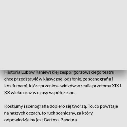
próby do najnowszego spektaklu rozpoczęły się już... na
poważnie. Po suchych ćwiczeniach czytania tekstu czas na
pierwsze treningi na scenie.
O to, żeby było lekko i nieoczywiście, dba dyrektor teatru
Jan Tomaszewicz, który podjął się reżyserii „Wiśniowego
sadu”. Komedii, która mówi o tematach ważnych i trudnych: o
zmierzchu pewnej epoki, zerwaniu więzi z przeszłością, a
także nostalgicznego przywiązania do tego, co przemija.
Historia Lubow Raniewskiej zespół gorzowskiego teatru
chce przedstawić w klasycznej odsłonie, ze scenografią i
kostiumami, które przeniosą widzów w realia przełomu XIX i
XX wieku oraz w czasy współczesne.
Kostiumy i scenografia dopiero się tworzą. To, co powstaje
na naszych oczach, to ruch sceniczny, za który
odpowiedzialny jest Bartosz Bandura.