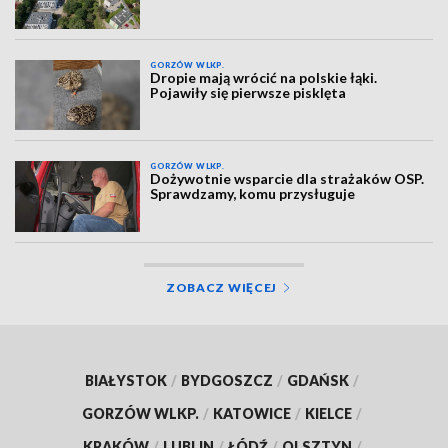
GORZÓW WLKP.
Dropie mają wrócić na polskie łąki.
Pojawiły się pierwsze pisklęta
GORZÓW WLKP.
Dożywotnie wsparcie dla strażaków OSP.
Sprawdzamy, komu przysługuje
ZOBACZ WIĘCEJ
BIAŁYSTOK
/
BYDGOSZCZ
/
GDAŃSK
/
GORZÓW WLKP.
/
KATOWICE
/
KIELCE
/
KRAKÓW
/
LUBLIN
/
ŁÓDŹ
/
OLSZTYN
/