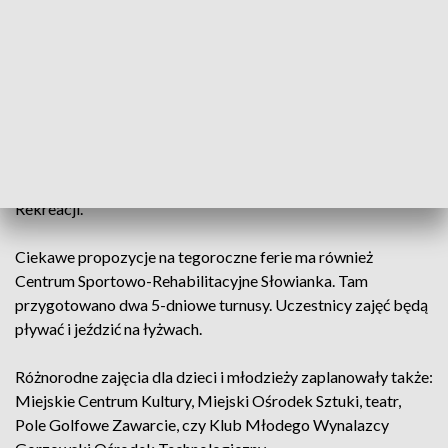
pomyśleć, jak atrakcyjnie spędzić te dwa tygodnie. Z pomocą
przychodzą m.in. instytucje kultury czy ośrodki sportowe.
Jest w czym wybierać. Z nudą podczas ferii chce walczyć
m.in. Muzeum Lubuskie w Gorzowie, które zaplanowało dwa
turnusy wypełnione atrakcjami.
Na nudę narzekać nie będą także uczestnicy zajęć
przygotowanych przez gorzowski Ośrodek Sportu i
Rekreacji.
Ciekawe propozycje na tegoroczne ferie ma również
Centrum Sportowo-Rehabilitacyjne Słowianka. Tam
przygotowano dwa 5-dniowe turnusy. Uczestnicy zajęć będą
pływać i jeździć na łyżwach.
Różnorodne zajęcia dla dzieci i młodzieży zaplanowały także:
Miejskie Centrum Kultury, Miejski Ośrodek Sztuki, teatr,
Pole Golfowe Zawarcie, czy Klub Młodego Wynalazcy