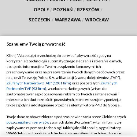
OPOLE
/
POZNAŃ
/
RZESZÓW
/
SZCZECIN
/
WARSZAWA
/
WROCŁAW
Szanujemy Twoją prywatność
Dołącz do nas:
Kliknij "Akceptuję i przechodzę do serwisu", aby wyrazić zgody na
korzystanie z technologii automatycznego śledzenia i zbierania danych,
TVP
dostęp do informacji na Twoim urządzeniu końcowym i ich
Abonament TVP
przechowywanie oraz na przetwarzanie Twoich danych osobowych przez
Regulamin TVP
nas, czyli Telewizję Polską S.A. w likwidacji (zwaną dalej również „TVP”),
Emisja w TVP
Polityka prywatności
Zaufanych Partnerów z IAB* (1201 firm)
oraz pozostałych
Zaufanych
Partnerów TVP (93 firm)
, w celach marketingowych (w tym do
Centrum informacji TVP
Moje zgody
zautomatyzowanego dopasowania reklam do Twoich zainteresowań i
mierzenia ich skuteczności) i pozostałych, które wskazujemy poniżej, a
Naziemna Telewizja Cyfrowa
Pomoc
także zgody na udostępnianie przez nas identyfikatora PPID do Google.
Sklep TVP
Biuro reklamy
Twoje dane osobowe zbierane podczas odwiedzania przez Ciebie naszych
Rada Programowa
Kontakt
poszczególnych serwisów
zwanych dalej „Portalem”, w tym informacje
zapisywane za pomocą technologii takich jak: pliki cookie, sygnalizatory
System NOS
WWW lub innych podobnych technologii umożliwiających świadczenie