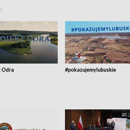
t Odra
#pokazujemylubuskie