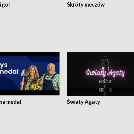
 gol
Skróty meczów
 na medal
Światy Agaty