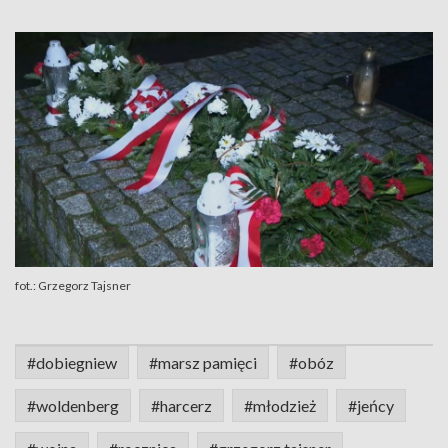
fot.: Grzegorz Tajsner
#dobiegniew
#marsz pamięci
#obóz
#woldenberg
#harcerz
#młodzież
#jeńcy