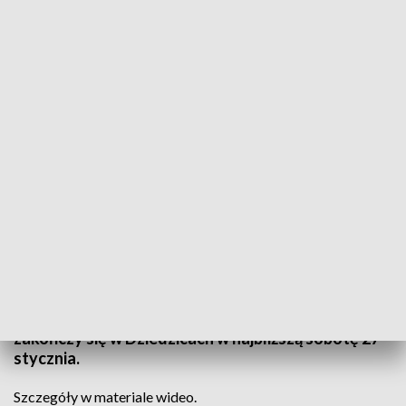
Informacje Lubuskie, 25.01.2024
Złożeniem kwiatów przy tablicy pamiątkowej na
terenie byłego obozu Woldenberg, rozpoczął się
Marsz Pamięci. Uczestniczyli w nim potomkowie
jeńców oraz harcerze z Dobiegniewa, Barlinka,
Drezdenka i Gorzowa. To ok. 50 osób. Marsz
zakończy się w Dziedzicach w najbliższą sobotę 27
stycznia.
Szczegóły w materiale wideo.