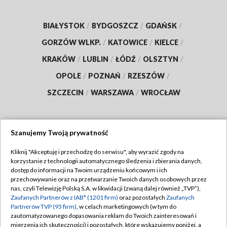
BIAŁYSTOK
/
BYDGOSZCZ
/
GDAŃSK
/
GORZÓW WLKP.
/
KATOWICE
/
KIELCE
/
KRAKÓW
/
LUBLIN
/
ŁÓDŹ
/
OLSZTYN
/
OPOLE
/
POZNAŃ
/
RZESZÓW
/
SZCZECIN
/
WARSZAWA
/
WROCŁAW
Szanujemy Twoją prywatność
Dołącz do nas:
Kliknij "Akceptuję i przechodzę do serwisu", aby wyrazić zgody na
korzystanie z technologii automatycznego śledzenia i zbierania danych,
TVP
dostęp do informacji na Twoim urządzeniu końcowym i ich
Abonament TVP
przechowywanie oraz na przetwarzanie Twoich danych osobowych przez
Regulamin TVP
nas, czyli Telewizję Polską S.A. w likwidacji (zwaną dalej również „TVP”),
Emisja w TVP
Polityka prywatności
Zaufanych Partnerów z IAB* (1201 firm)
oraz pozostałych
Zaufanych
Partnerów TVP (93 firm)
, w celach marketingowych (w tym do
Centrum informacji TVP
Moje zgody
zautomatyzowanego dopasowania reklam do Twoich zainteresowań i
mierzenia ich skuteczności) i pozostałych, które wskazujemy poniżej, a