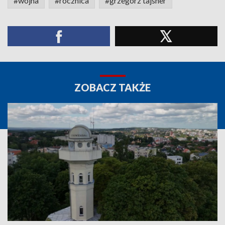
#wojna
#rocznica
#grzegorz tajsner
ZOBACZ TAKŻE