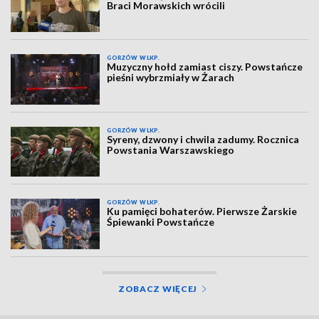
Braci Morawskich wrócili
GORZÓW WLKP.
Muzyczny hołd zamiast ciszy. Powstańcze
pieśni wybrzmiały w Żarach
GORZÓW WLKP.
Syreny, dzwony i chwila zadumy. Rocznica
Powstania Warszawskiego
GORZÓW WLKP.
Ku pamięci bohaterów. Pierwsze Żarskie
Śpiewanki Powstańcze
ZOBACZ WIĘCEJ