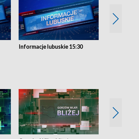
Informacje lubuskie 15:30
Przegląd ty