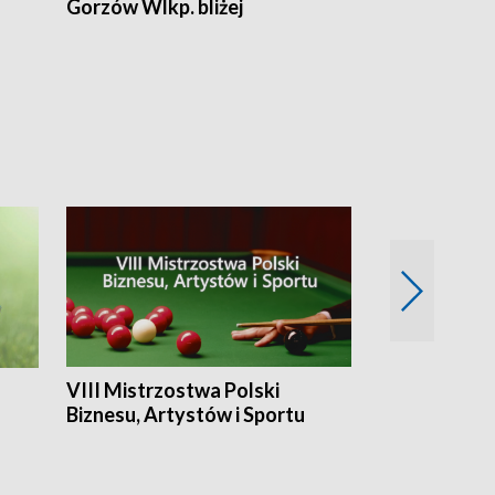
Gorzów Wlkp. bliżej
Lubuskie bliż
VIII Mistrzostwa Polski
Cztery kwar
Biznesu, Artystów i Sportu