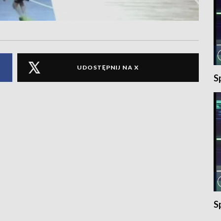
UDOSTĘPNIJ NA X
S
S