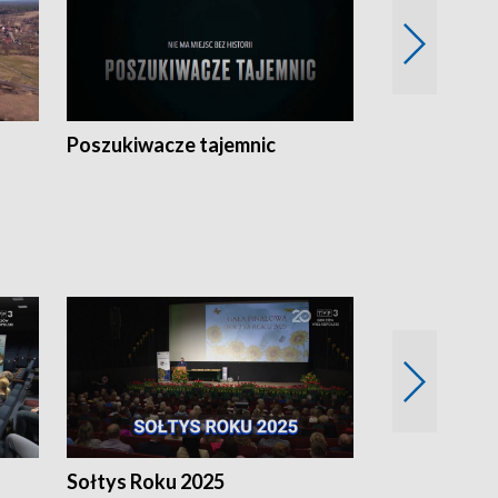
Poszukiwacze tajemnic
Kostrzyn na 
h
Sołtys Roku 2025
20 lat minęł