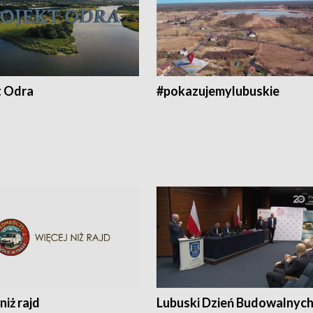
t Odra
#pokazujemylubuskie
niż rajd
Lubuski Dzień Budowalnyc