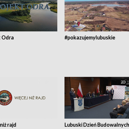
t Odra
#pokazujemylubuskie
niż rajd
Lubuski Dzień Budowalnyc