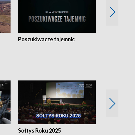
Poszukiwacze tajemnic
Kostrzyn na 
h
Sołtys Roku 2025
20 lat minęł