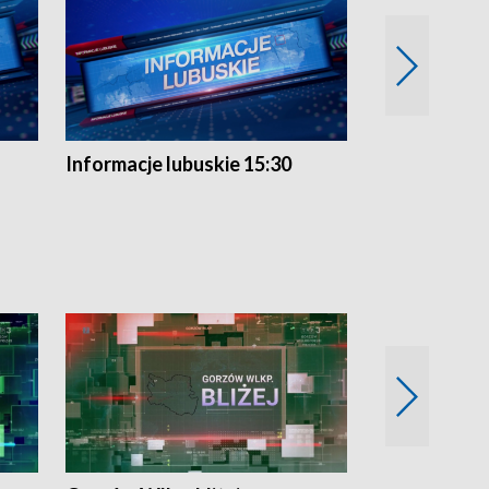
Informacje lubuskie 15:30
Przegląd ty