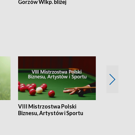
Gorzów Wlkp. bliżej
Lubuskie bliż
VIII Mistrzostwa Polski
Cztery kwar
Biznesu, Artystów i Sportu