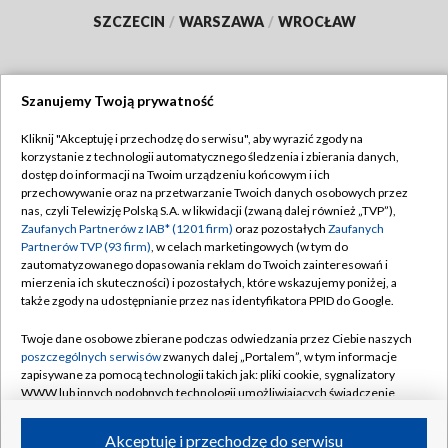
SZCZECIN
/
WARSZAWA
/
WROCŁAW
Szanujemy Twoją prywatność
Dołącz do nas:
Kliknij "Akceptuję i przechodzę do serwisu", aby wyrazić zgody na
korzystanie z technologii automatycznego śledzenia i zbierania danych,
TVP
dostęp do informacji na Twoim urządzeniu końcowym i ich
Abonament TVP
przechowywanie oraz na przetwarzanie Twoich danych osobowych przez
Regulamin TVP
nas, czyli Telewizję Polską S.A. w likwidacji (zwaną dalej również „TVP”),
Emisja w TVP
Polityka prywatności
Zaufanych Partnerów z IAB* (1201 firm)
oraz pozostałych
Zaufanych
Partnerów TVP (93 firm)
, w celach marketingowych (w tym do
Centrum informacji TVP
Moje zgody
zautomatyzowanego dopasowania reklam do Twoich zainteresowań i
mierzenia ich skuteczności) i pozostałych, które wskazujemy poniżej, a
Naziemna Telewizja Cyfrowa
Pomoc
także zgody na udostępnianie przez nas identyfikatora PPID do Google.
Sklep TVP
Biuro reklamy
Twoje dane osobowe zbierane podczas odwiedzania przez Ciebie naszych
Rada Programowa
Kontakt
poszczególnych serwisów
zwanych dalej „Portalem”, w tym informacje
zapisywane za pomocą technologii takich jak: pliki cookie, sygnalizatory
System NOS
WWW lub innych podobnych technologii umożliwiających świadczenie
dopasowanych i bezpiecznych usług, personalizację treści oraz reklam,
Informacje o nadawcy
Kanały
udostępnianie funkcji mediów społecznościowych oraz analizowanie
Akceptuję i przechodzę do serwisu
ruchu w Internecie.