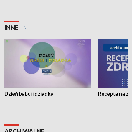
INNE
Dzień babci i dziadka
Recepta na z
ARCHIWALNE