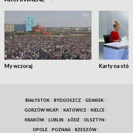
My wczoraj
Karty na stół:
BIAŁYSTOK
/
BYDGOSZCZ
/
GDAŃSK
/
GORZÓW WLKP.
/
KATOWICE
/
KIELCE
/
KRAKÓW
/
LUBLIN
/
ŁÓDŹ
/
OLSZTYN
/
OPOLE
/
POZNAŃ
/
RZESZÓW
/