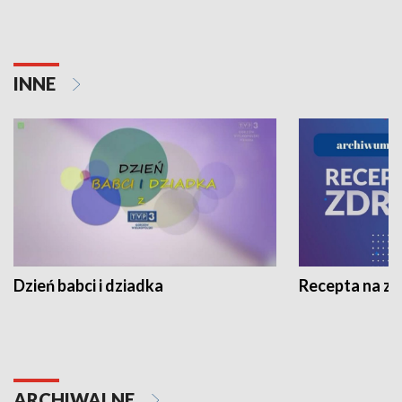
INNE
Dzień babci i dziadka
Recepta na z
ARCHIWALNE