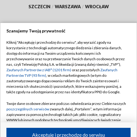
SZCZECIN
/
WARSZAWA
/
WROCŁAW
Szanujemy Twoją prywatność
Dołącz do nas:
Kliknij "Akceptuję i przechodzę do serwisu", aby wyrazić zgody na
korzystanie z technologii automatycznego śledzenia i zbierania danych,
TVP
dostęp do informacji na Twoim urządzeniu końcowym i ich
Abonament TVP
przechowywanie oraz na przetwarzanie Twoich danych osobowych przez
Regulamin TVP
nas, czyli Telewizję Polską S.A. w likwidacji (zwaną dalej również „TVP”),
Emisja w TVP
Polityka prywatności
Zaufanych Partnerów z IAB* (1201 firm)
oraz pozostałych
Zaufanych
Partnerów TVP (93 firm)
, w celach marketingowych (w tym do
Centrum informacji TVP
Moje zgody
zautomatyzowanego dopasowania reklam do Twoich zainteresowań i
mierzenia ich skuteczności) i pozostałych, które wskazujemy poniżej, a
Naziemna Telewizja Cyfrowa
Pomoc
także zgody na udostępnianie przez nas identyfikatora PPID do Google.
Sklep TVP
Biuro reklamy
Twoje dane osobowe zbierane podczas odwiedzania przez Ciebie naszych
Rada Programowa
Kontakt
poszczególnych serwisów
zwanych dalej „Portalem”, w tym informacje
zapisywane za pomocą technologii takich jak: pliki cookie, sygnalizatory
System NOS
WWW lub innych podobnych technologii umożliwiających świadczenie
dopasowanych i bezpiecznych usług, personalizację treści oraz reklam,
Informacje o nadawcy
Kanały
udostępnianie funkcji mediów społecznościowych oraz analizowanie
Akceptuję i przechodzę do serwisu
ruchu w Internecie.