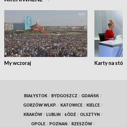
My wczoraj
Karty na stół:
BIAŁYSTOK
/
BYDGOSZCZ
/
GDAŃSK
/
GORZÓW WLKP.
/
KATOWICE
/
KIELCE
/
KRAKÓW
/
LUBLIN
/
ŁÓDŹ
/
OLSZTYN
/
OPOLE
/
POZNAŃ
/
RZESZÓW
/