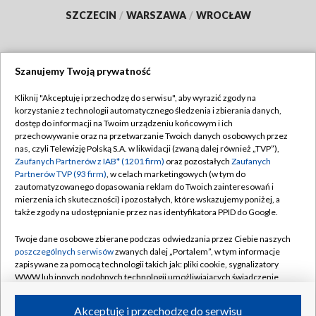
SZCZECIN
/
WARSZAWA
/
WROCŁAW
Szanujemy Twoją prywatność
Dołącz do nas:
Kliknij "Akceptuję i przechodzę do serwisu", aby wyrazić zgody na
korzystanie z technologii automatycznego śledzenia i zbierania danych,
TVP
dostęp do informacji na Twoim urządzeniu końcowym i ich
Abonament TVP
przechowywanie oraz na przetwarzanie Twoich danych osobowych przez
Regulamin TVP
nas, czyli Telewizję Polską S.A. w likwidacji (zwaną dalej również „TVP”),
Emisja w TVP
Polityka prywatności
Zaufanych Partnerów z IAB* (1201 firm)
oraz pozostałych
Zaufanych
Partnerów TVP (93 firm)
, w celach marketingowych (w tym do
Centrum informacji TVP
Moje zgody
zautomatyzowanego dopasowania reklam do Twoich zainteresowań i
mierzenia ich skuteczności) i pozostałych, które wskazujemy poniżej, a
Naziemna Telewizja Cyfrowa
Pomoc
także zgody na udostępnianie przez nas identyfikatora PPID do Google.
Sklep TVP
Biuro reklamy
Twoje dane osobowe zbierane podczas odwiedzania przez Ciebie naszych
Rada Programowa
Kontakt
poszczególnych serwisów
zwanych dalej „Portalem”, w tym informacje
zapisywane za pomocą technologii takich jak: pliki cookie, sygnalizatory
System NOS
WWW lub innych podobnych technologii umożliwiających świadczenie
dopasowanych i bezpiecznych usług, personalizację treści oraz reklam,
Informacje o nadawcy
Kanały
udostępnianie funkcji mediów społecznościowych oraz analizowanie
Akceptuję i przechodzę do serwisu
ruchu w Internecie.