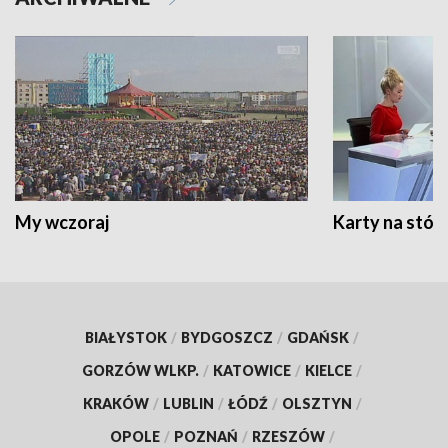
My wczoraj
Karty na stół:
BIAŁYSTOK
/
BYDGOSZCZ
/
GDAŃSK
/
GORZÓW WLKP.
/
KATOWICE
/
KIELCE
/
KRAKÓW
/
LUBLIN
/
ŁÓDŹ
/
OLSZTYN
/
OPOLE
/
POZNAŃ
/
RZESZÓW
/