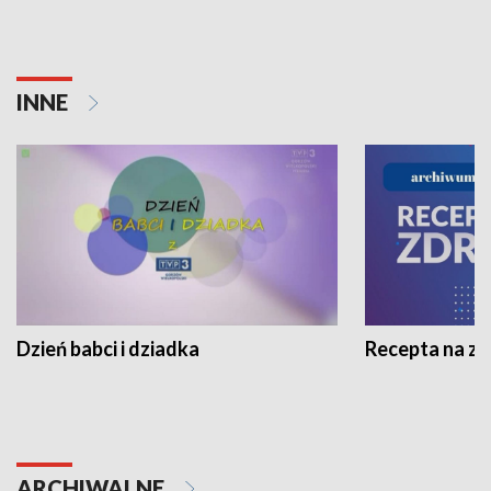
INNE
Dzień babci i dziadka
Recepta na z
ARCHIWALNE