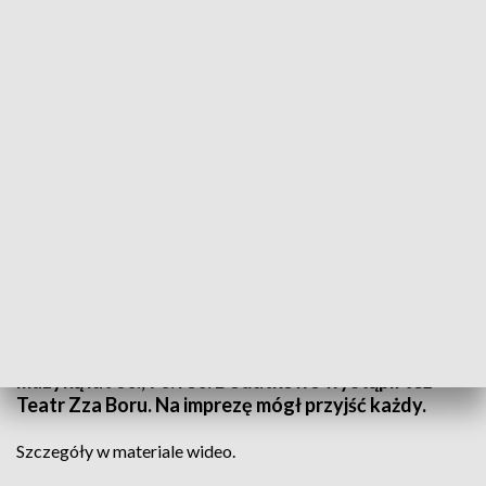
Informacje Lubuskie, 22.01.2024
Na kulturalny Dzień Babci zaprosiła seniorów
Biblioteka Norwida w Zielonej Górze.
Zaproponowali babciom i dziadkom koncert
studentów Uniwersytetu Zielonogórskiego z
muzyką lat 60., 70. i 80. Dodatkowo wystąpił też
Teatr Zza Boru. Na imprezę mógł przyjść każdy.
Szczegóły w materiale wideo.