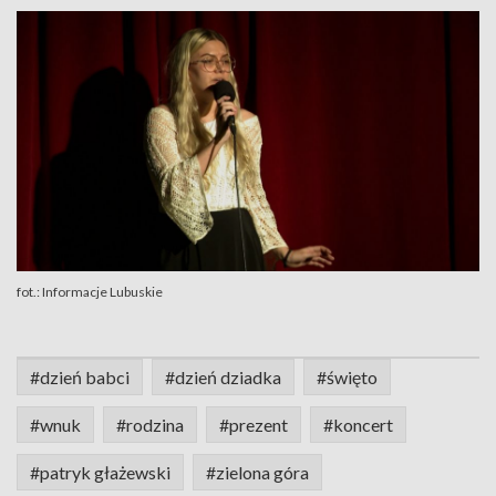
fot.: Informacje Lubuskie
#dzień babci
#dzień dziadka
#święto
#wnuk
#rodzina
#prezent
#koncert
#patryk głażewski
#zielona góra