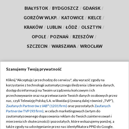
BIAŁYSTOK
/
BYDGOSZCZ
/
GDAŃSK
/
GORZÓW WLKP.
/
KATOWICE
/
KIELCE
/
KRAKÓW
/
LUBLIN
/
ŁÓDŹ
/
OLSZTYN
/
OPOLE
/
POZNAŃ
/
RZESZÓW
/
SZCZECIN
/
WARSZAWA
/
WROCŁAW
Szanujemy Twoją prywatność
Dołącz do nas:
Kliknij "Akceptuję i przechodzę do serwisu", aby wyrazić zgody na
korzystanie z technologii automatycznego śledzenia i zbierania danych,
TVP
dostęp do informacji na Twoim urządzeniu końcowym i ich
Abonament TVP
przechowywanie oraz na przetwarzanie Twoich danych osobowych przez
Regulamin TVP
nas, czyli Telewizję Polską S.A. w likwidacji (zwaną dalej również „TVP”),
Emisja w TVP
Polityka prywatności
Zaufanych Partnerów z IAB* (1201 firm)
oraz pozostałych
Zaufanych
Partnerów TVP (93 firm)
, w celach marketingowych (w tym do
Centrum informacji TVP
Moje zgody
zautomatyzowanego dopasowania reklam do Twoich zainteresowań i
mierzenia ich skuteczności) i pozostałych, które wskazujemy poniżej, a
Naziemna Telewizja Cyfrowa
Pomoc
także zgody na udostępnianie przez nas identyfikatora PPID do Google.