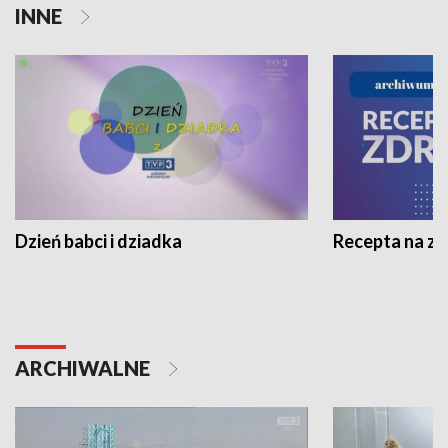
INNE
Dzień babci i dziadka
Recepta na z
ARCHIWALNE