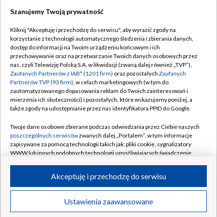
Szanujemy Twoją prywatność
Dołącz do nas:
Kliknij "Akceptuję i przechodzę do serwisu", aby wyrazić zgody na
korzystanie z technologii automatycznego śledzenia i zbierania danych,
TVP
dostęp do informacji na Twoim urządzeniu końcowym i ich
Abonament TVP
przechowywanie oraz na przetwarzanie Twoich danych osobowych przez
Regulamin TVP
nas, czyli Telewizję Polską S.A. w likwidacji (zwaną dalej również „TVP”),
Emisja w TVP
Polityka prywatności
Zaufanych Partnerów z IAB* (1201 firm)
oraz pozostałych
Zaufanych
Partnerów TVP (93 firm)
, w celach marketingowych (w tym do
Centrum informacji TVP
Moje zgody
zautomatyzowanego dopasowania reklam do Twoich zainteresowań i
mierzenia ich skuteczności) i pozostałych, które wskazujemy poniżej, a
Naziemna Telewizja Cyfrowa
Pomoc
także zgody na udostępnianie przez nas identyfikatora PPID do Google.
Sklep TVP
Biuro reklamy
Twoje dane osobowe zbierane podczas odwiedzania przez Ciebie naszych
Rada Programowa
Kontakt
poszczególnych serwisów
zwanych dalej „Portalem”, w tym informacje
zapisywane za pomocą technologii takich jak: pliki cookie, sygnalizatory
System NOS
WWW lub innych podobnych technologii umożliwiających świadczenie
dopasowanych i bezpiecznych usług, personalizację treści oraz reklam,
Informacje o nadawcy
Kanały
udostępnianie funkcji mediów społecznościowych oraz analizowanie
Akceptuję i przechodzę do serwisu
ruchu w Internecie.
Program dla prasy
©2026 Telewizja Polska S.A. w likwidacji
Biuro Reklamy
Twoje dane osobowe zbierane podczas odwiedzania przez Ciebie
Ustawienia zaawansowane
poszczególnych serwisów
na Portalu, takie jak adresy IP, identyfikatory
Ogłoszenie przetargowe
Twoich urządzeń końcowych i identyfikatory plików cookie, informacje o