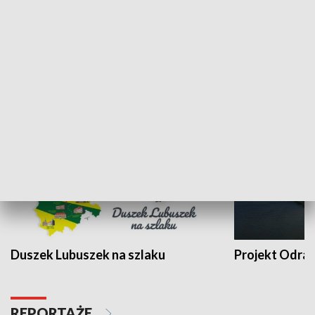
Kalejdoskop
Sołtys na med
WYPOCZYNEK I REKREACJA
Duszek Lubuszek na szlaku
Projekt Odra
REPORTAŻE