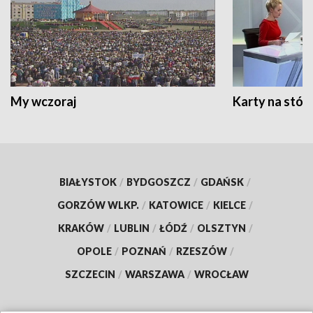
My wczoraj
Karty na stół:
BIAŁYSTOK
/
BYDGOSZCZ
/
GDAŃSK
/
GORZÓW WLKP.
/
KATOWICE
/
KIELCE
/
KRAKÓW
/
LUBLIN
/
ŁÓDŹ
/
OLSZTYN
/
OPOLE
/
POZNAŃ
/
RZESZÓW
/
SZCZECIN
/
WARSZAWA
/
WROCŁAW