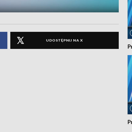
UDOSTĘPNIJ NA X
P
P