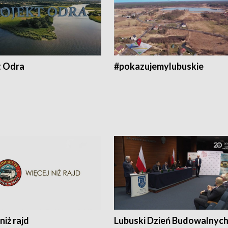
t Odra
#pokazujemylubuskie
niż rajd
Lubuski Dzień Budowalnyc