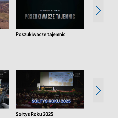
Poszukiwacze tajemnic
Kostrzyn na 
h
Sołtys Roku 2025
20 lat minęł