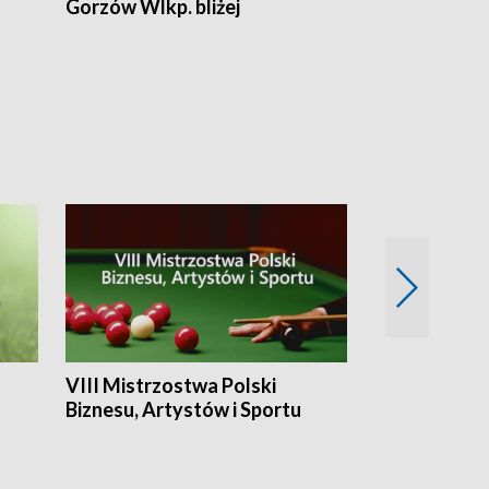
Gorzów Wlkp. bliżej
Lubuskie bliż
VIII Mistrzostwa Polski
Cztery kwar
Biznesu, Artystów i Sportu