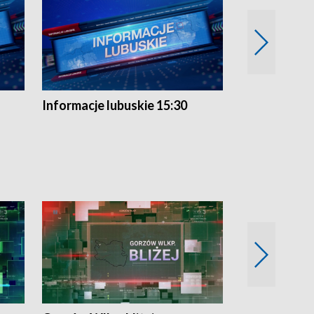
Informacje lubuskie 15:30
Przegląd ty