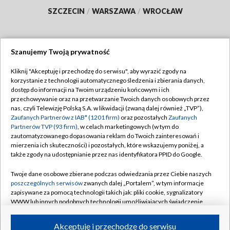
SZCZECIN
/
WARSZAWA
/
WROCŁAW
Szanujemy Twoją prywatność
Dołącz do nas:
Kliknij "Akceptuję i przechodzę do serwisu", aby wyrazić zgody na
korzystanie z technologii automatycznego śledzenia i zbierania danych,
TVP
dostęp do informacji na Twoim urządzeniu końcowym i ich
Abonament TVP
przechowywanie oraz na przetwarzanie Twoich danych osobowych przez
Regulamin TVP
nas, czyli Telewizję Polską S.A. w likwidacji (zwaną dalej również „TVP”),
Emisja w TVP
Polityka prywatności
Zaufanych Partnerów z IAB* (1201 firm)
oraz pozostałych
Zaufanych
Partnerów TVP (93 firm)
, w celach marketingowych (w tym do
Centrum informacji TVP
Moje zgody
zautomatyzowanego dopasowania reklam do Twoich zainteresowań i
mierzenia ich skuteczności) i pozostałych, które wskazujemy poniżej, a
Naziemna Telewizja Cyfrowa
Pomoc
także zgody na udostępnianie przez nas identyfikatora PPID do Google.
Sklep TVP
Biuro reklamy
Twoje dane osobowe zbierane podczas odwiedzania przez Ciebie naszych
Rada Programowa
Kontakt
poszczególnych serwisów
zwanych dalej „Portalem”, w tym informacje
zapisywane za pomocą technologii takich jak: pliki cookie, sygnalizatory
System NOS
WWW lub innych podobnych technologii umożliwiających świadczenie
dopasowanych i bezpiecznych usług, personalizację treści oraz reklam,
Informacje o nadawcy
Kanały
udostępnianie funkcji mediów społecznościowych oraz analizowanie
Akceptuję i przechodzę do serwisu
ruchu w Internecie.