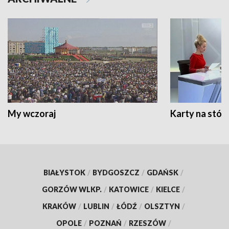
My wczoraj
Karty na stół:
BIAŁYSTOK
/
BYDGOSZCZ
/
GDAŃSK
/
GORZÓW WLKP.
/
KATOWICE
/
KIELCE
/
KRAKÓW
/
LUBLIN
/
ŁÓDŹ
/
OLSZTYN
/
OPOLE
/
POZNAŃ
/
RZESZÓW
/