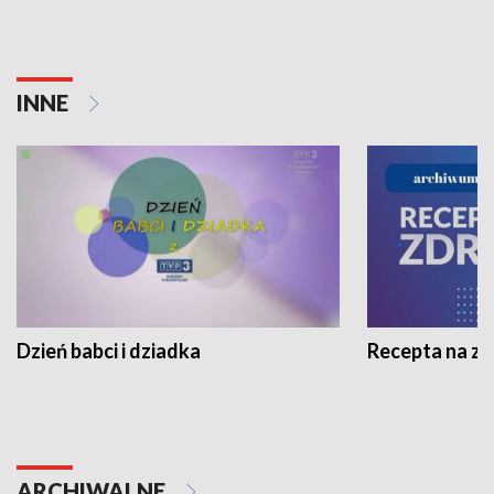
INNE
Dzień babci i dziadka
Recepta na z
ARCHIWALNE