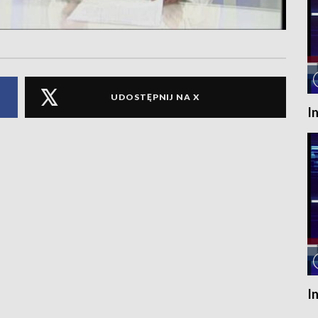
UDOSTĘPNIJ NA X
I
I