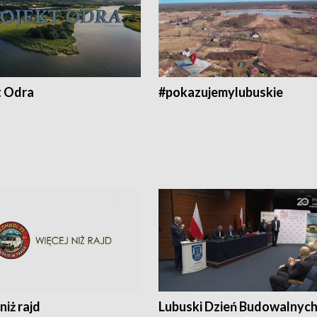
t Odra
#pokazujemylubuskie
niż rajd
Lubuski Dzień Budowalnyc