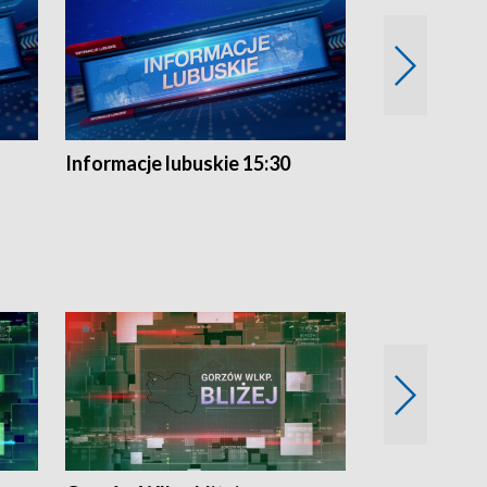
Informacje lubuskie 15:30
Przegląd ty