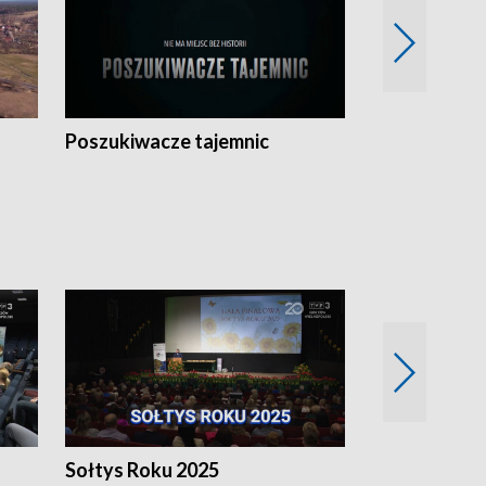
Poszukiwacze tajemnic
Kostrzyn na 
h
Sołtys Roku 2025
20 lat minęł