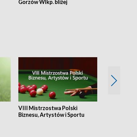
Gorzów Wlkp. bliżej
Lubuskie bliż
VIII Mistrzostwa Polski
Cztery kwar
Biznesu, Artystów i Sportu