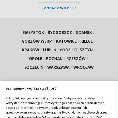
ZOBACZ WIĘCEJ
BIAŁYSTOK
/
BYDGOSZCZ
/
GDAŃSK
/
GORZÓW WLKP.
/
KATOWICE
/
KIELCE
/
KRAKÓW
/
LUBLIN
/
ŁÓDŹ
/
OLSZTYN
/
OPOLE
/
POZNAŃ
/
RZESZÓW
/
SZCZECIN
/
WARSZAWA
/
WROCŁAW
Szanujemy Twoją prywatność
Dołącz do nas:
Kliknij "Akceptuję i przechodzę do serwisu", aby wyrazić zgody na
korzystanie z technologii automatycznego śledzenia i zbierania danych,
TVP
dostęp do informacji na Twoim urządzeniu końcowym i ich
Abonament TVP
przechowywanie oraz na przetwarzanie Twoich danych osobowych przez
Regulamin TVP
nas, czyli Telewizję Polską S.A. w likwidacji (zwaną dalej również „TVP”),