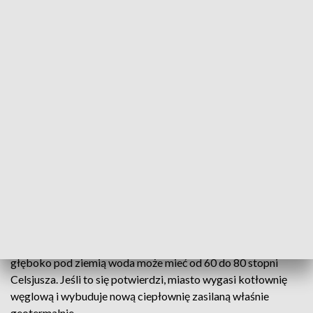
działce gminnej niedaleko drogi krajowej numer 22, przy
wjeździe do Strzelec Krajeńskich od strony Gorzowa.
Podobne inwestycje monitoruje i filmuje Państwowy Instytut
Geologiczny. Odwiert w Strzelcach będzie mieć od 1,5 do 3
km głębokości.
„Kupę kasy” miasto dostało z Ministerstwa Klimatu i
Środowiska-12 mln zł na odwiert i poszukiwania wód
geotermalnych. Przy okazji sondy ulicznej mieszkańcy
nieoficjalnie pytali nas, czy to poszukiwania wód, czy tylko
przedwyborcze… lanie wody. W końcu niedługo wybory.
W Urzędzie Miejskim w Strzelcach Krajeńskich są
dokumenty z lat 70-tych, które wyraźnie wskazują, że
głęboko pod ziemią woda może mieć od 60 do 80 stopni
Celsjusza. Jeśli to się potwierdzi, miasto wygasi kotłownię
węglową i wybuduje nową ciepłownię zasilaną właśnie
geotermalnie.