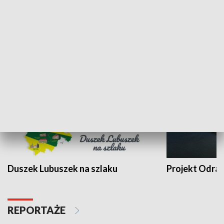
Kalejdoskop
Sołtys na med
WYPOCZYNEK I REKREACJA
Duszek Lubuszek na szlaku
Projekt Odra
REPORTAŻE