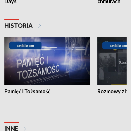
Days
chmurach
HISTORIA
Pamięć i Tożsamość
Rozmowy z his
INNE