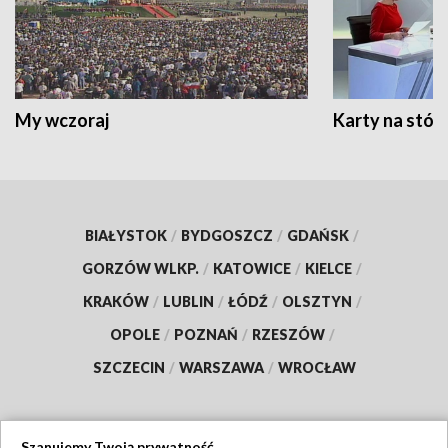
My wczoraj
Karty na stół:
BIAŁYSTOK
/
BYDGOSZCZ
/
GDAŃSK
/
GORZÓW WLKP.
/
KATOWICE
/
KIELCE
/
KRAKÓW
/
LUBLIN
/
ŁÓDŹ
/
OLSZTYN
/
OPOLE
/
POZNAŃ
/
RZESZÓW
/
SZCZECIN
/
WARSZAWA
/
WROCŁAW
Szanujemy Twoją prywatność