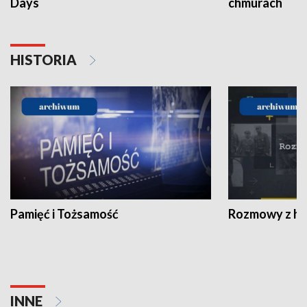
Days
chmurach
HISTORIA
Pamięć i Tożsamość
Rozmowy z his
INNE