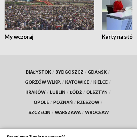
My wczoraj
Karty na stół:
BIAŁYSTOK
/
BYDGOSZCZ
/
GDAŃSK
/
GORZÓW WLKP.
/
KATOWICE
/
KIELCE
/
KRAKÓW
/
LUBLIN
/
ŁÓDŹ
/
OLSZTYN
/
OPOLE
/
POZNAŃ
/
RZESZÓW
/
SZCZECIN
/
WARSZAWA
/
WROCŁAW
Szanujemy Twoją prywatność