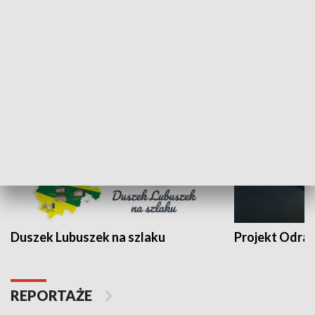
Kalejdoskop
Sołtys na med
WYPOCZYNEK I REKREACJA
Duszek Lubuszek na szlaku
Projekt Odra
REPORTAŻE