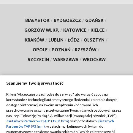
BIAŁYSTOK
/
BYDGOSZCZ
/
GDAŃSK
/
GORZÓW WLKP.
/
KATOWICE
/
KIELCE
/
KRAKÓW
/
LUBLIN
/
ŁÓDŹ
/
OLSZTYN
/
OPOLE
/
POZNAŃ
/
RZESZÓW
/
SZCZECIN
/
WARSZAWA
/
WROCŁAW
Szanujemy Twoją prywatność
Dołącz do nas:
Kliknij "Akceptuję i przechodzę do serwisu", aby wyrazić zgody na
korzystanie z technologii automatycznego śledzenia i zbierania danych,
TVP
dostęp do informacji na Twoim urządzeniu końcowym i ich
Abonament TVP
przechowywanie oraz na przetwarzanie Twoich danych osobowych przez
Regulamin TVP
nas, czyli Telewizję Polską S.A. w likwidacji (zwaną dalej również „TVP”),
Emisja w TVP
Polityka prywatności
Zaufanych Partnerów z IAB* (1201 firm)
oraz pozostałych
Zaufanych
Partnerów TVP (93 firm)
, w celach marketingowych (w tym do
Centrum informacji TVP
Moje zgody
zautomatyzowanego dopasowania reklam do Twoich zainteresowań i