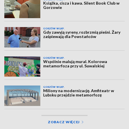
Książka, cisza i kawa. Silent Book Club w
Gorzowie
GORZÓW WLKP.
Gdy zawyją syreny, rozbrzmią pieśni. Żary
zaśpiewają dla Powstańców
GORZÓW WLKP.
Wspólnie malują mural. Kolorowa
metamorfoza przy ul. Suwalskiej
GORZÓW WLKP.
Miliony na modernizację. Amfiteatr w
Lubsku przejdzie metamorfozę
ZOBACZ WIĘCEJ