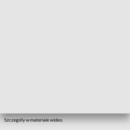
Informacje Lubuskie, 14.01.2024
Prawie 31 tys. osób odwiedziło w minionym roku
Muzeum Lubuskie w Gorzowie. Placówka
organizowała warsztaty, wykłady, wystawy i
koncerty. W tym roku nie zamierza zwalniać tempa.
Jednym z większych projektów będzie „PoRa na
Skłodowską-Curie” przygotowywana w związku z
90. rocznicą śmierci dwukrotnej noblistki.
Szczegóły w materiale wideo.