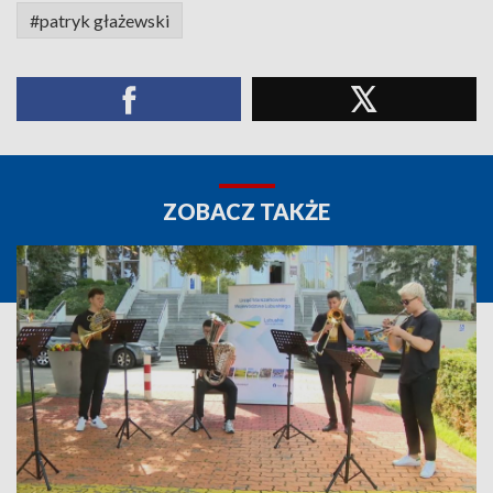
#patryk głażewski
ZOBACZ TAKŻE