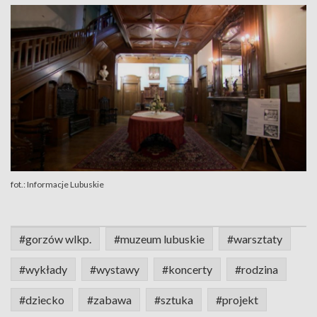
fot.: Informacje Lubuskie
#gorzów wlkp.
#muzeum lubuskie
#warsztaty
#wykłady
#wystawy
#koncerty
#rodzina
#dziecko
#zabawa
#sztuka
#projekt