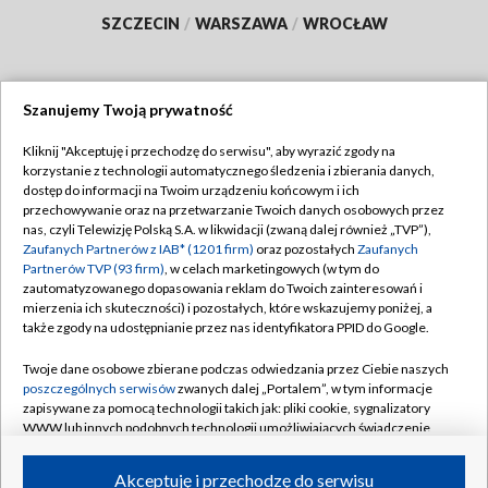
SZCZECIN
/
WARSZAWA
/
WROCŁAW
Szanujemy Twoją prywatność
Dołącz do nas:
Kliknij "Akceptuję i przechodzę do serwisu", aby wyrazić zgody na
korzystanie z technologii automatycznego śledzenia i zbierania danych,
TVP
dostęp do informacji na Twoim urządzeniu końcowym i ich
Abonament TVP
przechowywanie oraz na przetwarzanie Twoich danych osobowych przez
Regulamin TVP
nas, czyli Telewizję Polską S.A. w likwidacji (zwaną dalej również „TVP”),
Emisja w TVP
Polityka prywatności
Zaufanych Partnerów z IAB* (1201 firm)
oraz pozostałych
Zaufanych
Partnerów TVP (93 firm)
, w celach marketingowych (w tym do
Centrum informacji TVP
Moje zgody
zautomatyzowanego dopasowania reklam do Twoich zainteresowań i
mierzenia ich skuteczności) i pozostałych, które wskazujemy poniżej, a
Naziemna Telewizja Cyfrowa
Pomoc
także zgody na udostępnianie przez nas identyfikatora PPID do Google.
Sklep TVP
Biuro reklamy
Twoje dane osobowe zbierane podczas odwiedzania przez Ciebie naszych
Rada Programowa
Kontakt
poszczególnych serwisów
zwanych dalej „Portalem”, w tym informacje
zapisywane za pomocą technologii takich jak: pliki cookie, sygnalizatory
System NOS
WWW lub innych podobnych technologii umożliwiających świadczenie
dopasowanych i bezpiecznych usług, personalizację treści oraz reklam,
Informacje o nadawcy
Kanały
udostępnianie funkcji mediów społecznościowych oraz analizowanie
Akceptuję i przechodzę do serwisu
ruchu w Internecie.