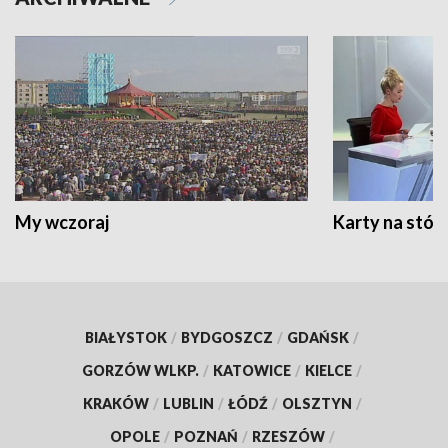
My wczoraj
Karty na stół:
BIAŁYSTOK
/
BYDGOSZCZ
/
GDAŃSK
/
GORZÓW WLKP.
/
KATOWICE
/
KIELCE
/
KRAKÓW
/
LUBLIN
/
ŁÓDŹ
/
OLSZTYN
/
OPOLE
/
POZNAŃ
/
RZESZÓW
/