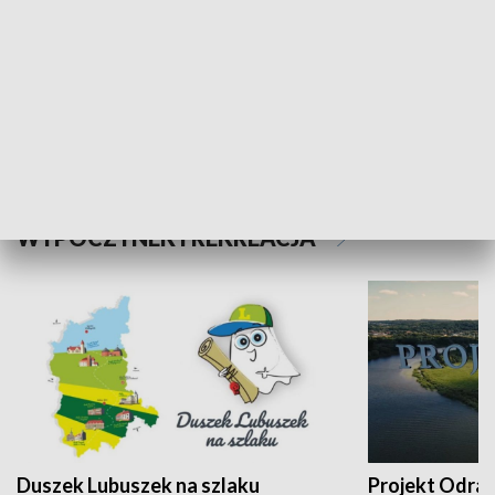
Kalejdoskop
Sołtys na med
WYPOCZYNEK I REKREACJA
Duszek Lubuszek na szlaku
Projekt Odra