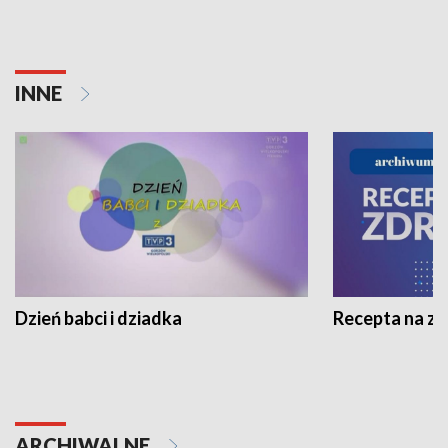
INNE
Dzień babci i dziadka
Recepta na z
ARCHIWALNE