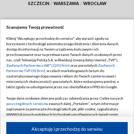
SZCZECIN
/
WARSZAWA
/
WROCŁAW
Szanujemy Twoją prywatność
Dołącz do nas:
Kliknij "Akceptuję i przechodzę do serwisu", aby wyrazić zgody na
korzystanie z technologii automatycznego śledzenia i zbierania danych,
TVP
dostęp do informacji na Twoim urządzeniu końcowym i ich
Abonament TVP
przechowywanie oraz na przetwarzanie Twoich danych osobowych przez
Regulamin TVP
nas, czyli Telewizję Polską S.A. w likwidacji (zwaną dalej również „TVP”),
Emisja w TVP
Polityka prywatności
Zaufanych Partnerów z IAB* (1201 firm)
oraz pozostałych
Zaufanych
Partnerów TVP (93 firm)
, w celach marketingowych (w tym do
Centrum informacji TVP
Moje zgody
zautomatyzowanego dopasowania reklam do Twoich zainteresowań i
mierzenia ich skuteczności) i pozostałych, które wskazujemy poniżej, a
Naziemna Telewizja Cyfrowa
Pomoc
także zgody na udostępnianie przez nas identyfikatora PPID do Google.
Sklep TVP
Biuro reklamy
Twoje dane osobowe zbierane podczas odwiedzania przez Ciebie naszych
Rada Programowa
Kontakt
poszczególnych serwisów
zwanych dalej „Portalem”, w tym informacje
zapisywane za pomocą technologii takich jak: pliki cookie, sygnalizatory
System NOS
WWW lub innych podobnych technologii umożliwiających świadczenie
dopasowanych i bezpiecznych usług, personalizację treści oraz reklam,
Informacje o nadawcy
Kanały
udostępnianie funkcji mediów społecznościowych oraz analizowanie
Akceptuję i przechodzę do serwisu
ruchu w Internecie.
Program dla prasy