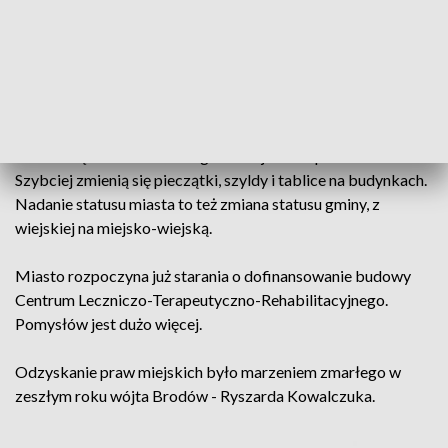
Brody to miasto leżące w powiecie żarskim, blisko
niemieckiej granicy. Znane miejscowe zabytki to barkowy
pałac i brama miejska. Miejska, bo Brody już kiedyś były
miastem. Prawa utraciły w 1945 roku. Powrót do statusu
miasta u mieszkańców Brodów budzi mieszane uczucia.
Na zmianę nawierzchni dróg trzeba jeszcze poczekać.
Szybciej zmienią się pieczątki, szyldy i tablice na budynkach.
Nadanie statusu miasta to też zmiana statusu gminy, z
wiejskiej na miejsko-wiejską.
Miasto rozpoczyna już starania o dofinansowanie budowy
Centrum Leczniczo-Terapeutyczno-Rehabilitacyjnego.
Pomysłów jest dużo więcej.
Odzyskanie praw miejskich było marzeniem zmarłego w
zeszłym roku wójta Brodów - Ryszarda Kowalczuka.