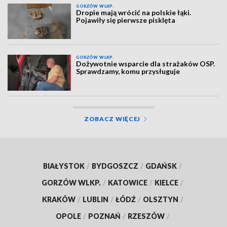
GORZÓW WLKP.
Dropie mają wrócić na polskie łąki.
Pojawiły się pierwsze pisklęta
GORZÓW WLKP.
Dożywotnie wsparcie dla strażaków OSP.
Sprawdzamy, komu przysługuje
ZOBACZ WIĘCEJ
BIAŁYSTOK
/
BYDGOSZCZ
/
GDAŃSK
/
GORZÓW WLKP.
/
KATOWICE
/
KIELCE
/
KRAKÓW
/
LUBLIN
/
ŁÓDŹ
/
OLSZTYN
/
OPOLE
/
POZNAŃ
/
RZESZÓW
/