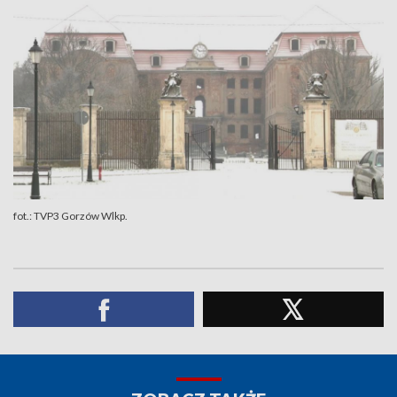
fot.: TVP3 Gorzów Wlkp.