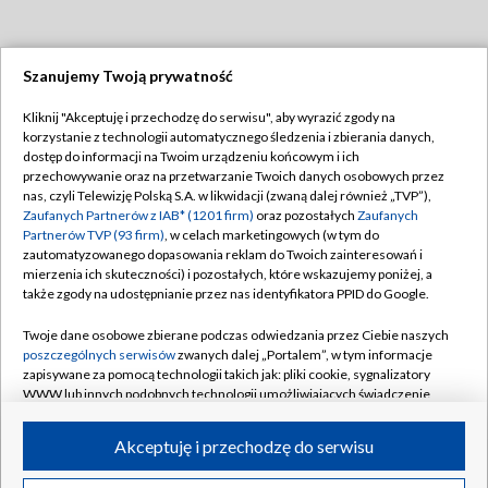
Szanujemy Twoją prywatność
Dołącz do nas:
Kliknij "Akceptuję i przechodzę do serwisu", aby wyrazić zgody na
korzystanie z technologii automatycznego śledzenia i zbierania danych,
TVP
dostęp do informacji na Twoim urządzeniu końcowym i ich
Abonament TVP
przechowywanie oraz na przetwarzanie Twoich danych osobowych przez
Regulamin TVP
nas, czyli Telewizję Polską S.A. w likwidacji (zwaną dalej również „TVP”),
Emisja w TVP
Polityka prywatności
Zaufanych Partnerów z IAB* (1201 firm)
oraz pozostałych
Zaufanych
Partnerów TVP (93 firm)
, w celach marketingowych (w tym do
Centrum informacji TVP
Moje zgody
zautomatyzowanego dopasowania reklam do Twoich zainteresowań i
mierzenia ich skuteczności) i pozostałych, które wskazujemy poniżej, a
Naziemna Telewizja Cyfrowa
Pomoc
także zgody na udostępnianie przez nas identyfikatora PPID do Google.
Sklep TVP
Biuro reklamy
Twoje dane osobowe zbierane podczas odwiedzania przez Ciebie naszych
Rada Programowa
Kontakt
poszczególnych serwisów
zwanych dalej „Portalem”, w tym informacje
zapisywane za pomocą technologii takich jak: pliki cookie, sygnalizatory
System NOS
WWW lub innych podobnych technologii umożliwiających świadczenie
dopasowanych i bezpiecznych usług, personalizację treści oraz reklam,
Informacje o nadawcy
Kanały
udostępnianie funkcji mediów społecznościowych oraz analizowanie
Akceptuję i przechodzę do serwisu
ruchu w Internecie.
Program dla prasy
©2026 Telewizja Polska S.A. w likwidacji