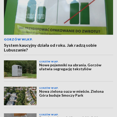
GORZÓW WLKP.
System kaucyjny działa od roku. Jak radzą sobie
Lubuszanie?
GORZÓW WLKP.
Nowe pojemniki na ubrania. Gorzów
ułatwia segregację tekstyliów
GORZÓW WLKP.
Nowa zielona oaza w mieście. Zielona
Góra buduje Smoczy Park
GORZÓW WLKP.