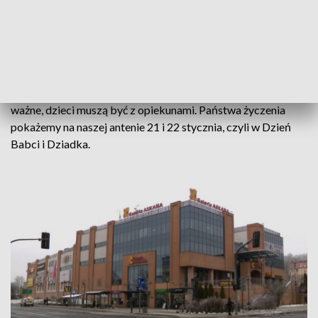
najbliższą sobotę, 13 stycznia, odwiedzić galerię Askana w
Gorzowie. Od godz. 11:00 do 13:00 będzie tam nasza
kamera i to za jej pośrednictwem mogą Państwo życzyć
dziadkom zdrowia i nie tylko. My to nagramy i pokażemy.
Swoje pozdrowienia będzie mógł nagrać każdy chętny. Co
ważne, dzieci muszą być z opiekunami. Państwa życzenia
pokażemy na naszej antenie 21 i 22 stycznia, czyli w Dzień
Babci i Dziadka.