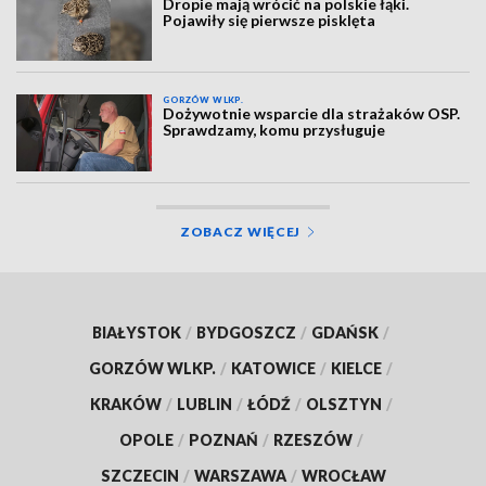
Dropie mają wrócić na polskie łąki.
Pojawiły się pierwsze pisklęta
GORZÓW WLKP.
Dożywotnie wsparcie dla strażaków OSP.
Sprawdzamy, komu przysługuje
ZOBACZ WIĘCEJ
BIAŁYSTOK
/
BYDGOSZCZ
/
GDAŃSK
/
GORZÓW WLKP.
/
KATOWICE
/
KIELCE
/
KRAKÓW
/
LUBLIN
/
ŁÓDŹ
/
OLSZTYN
/
OPOLE
/
POZNAŃ
/
RZESZÓW
/
SZCZECIN
/
WARSZAWA
/
WROCŁAW