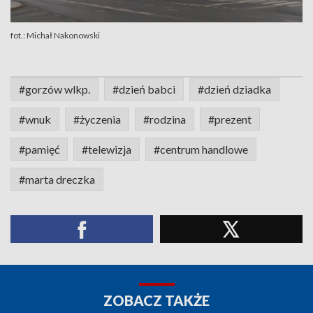
fot.: Michał Nakonowski
#gorzów wlkp.
#dzień babci
#dzień dziadka
#wnuk
#życzenia
#rodzina
#prezent
#pamięć
#telewizja
#centrum handlowe
#marta dreczka
ZOBACZ TAKŻE