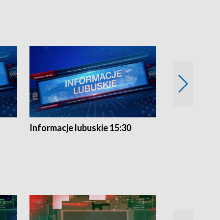
Informacje lubuskie 15:30
Przegląd ty