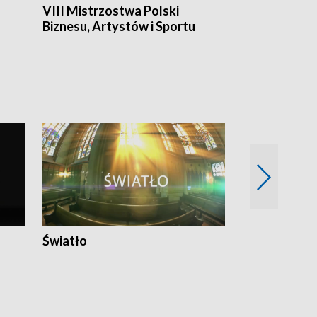
VIII Mistrzostwa Polski
Cztery kwar
Biznesu, Artystów i Sportu
Światło
Nowy adres