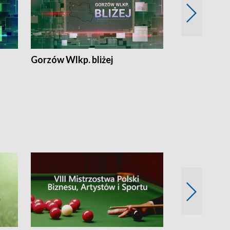
Gorzów Wlkp. bliżej
Lubuskie bliż