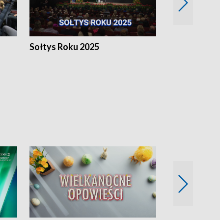
h
Sołtys Roku 2025
20 lat minęł
Wlkp.