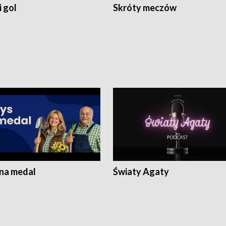
 gol
Skróty meczów
 na medal
Światy Agaty