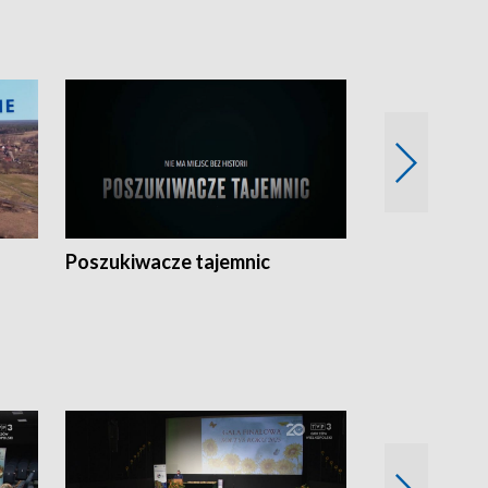
Poszukiwacze tajemnic
Kostrzyn na 