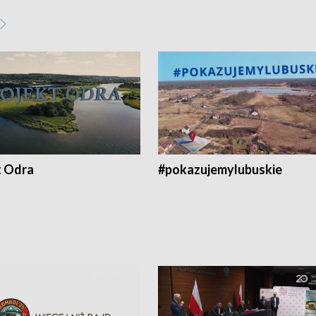
t Odra
#pokazujemylubuskie