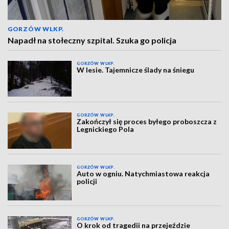
GORZÓW WLKP.
Napadł na stołeczny szpital. Szuka go policja
GORZÓW WLKP.
W lesie. Tajemnicze ślady na śniegu
GORZÓW WLKP.
Zakończył się proces byłego proboszcza z
Legnickiego Pola
GORZÓW WLKP.
Auto w ogniu. Natychmiastowa reakcja
policji
GORZÓW WLKP.
O krok od tragedii na przejeździe