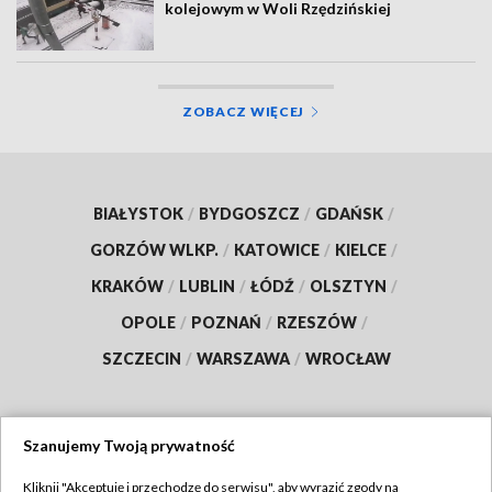
kolejowym w Woli Rzędzińskiej
ZOBACZ WIĘCEJ
BIAŁYSTOK
/
BYDGOSZCZ
/
GDAŃSK
/
GORZÓW WLKP.
/
KATOWICE
/
KIELCE
/
KRAKÓW
/
LUBLIN
/
ŁÓDŹ
/
OLSZTYN
/
OPOLE
/
POZNAŃ
/
RZESZÓW
/
SZCZECIN
/
WARSZAWA
/
WROCŁAW
Szanujemy Twoją prywatność
Dołącz do nas:
Kliknij "Akceptuję i przechodzę do serwisu", aby wyrazić zgody na