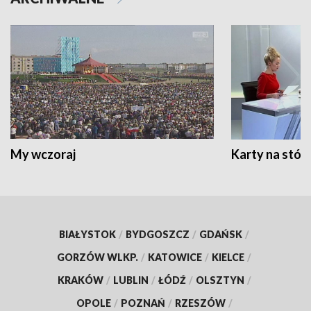
My wczoraj
Karty na stół:
BIAŁYSTOK
/
BYDGOSZCZ
/
GDAŃSK
/
GORZÓW WLKP.
/
KATOWICE
/
KIELCE
/
KRAKÓW
/
LUBLIN
/
ŁÓDŹ
/
OLSZTYN
/
OPOLE
/
POZNAŃ
/
RZESZÓW
/