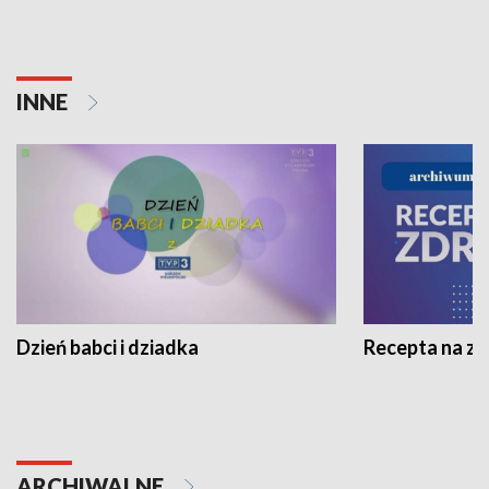
INNE
Dzień babci i dziadka
Recepta na z
ARCHIWALNE