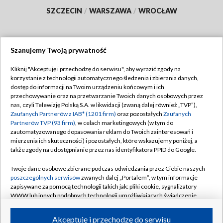
SZCZECIN
/
WARSZAWA
/
WROCŁAW
Szanujemy Twoją prywatność
Dołącz do nas:
Kliknij "Akceptuję i przechodzę do serwisu", aby wyrazić zgody na
korzystanie z technologii automatycznego śledzenia i zbierania danych,
TVP
dostęp do informacji na Twoim urządzeniu końcowym i ich
Abonament TVP
przechowywanie oraz na przetwarzanie Twoich danych osobowych przez
Regulamin TVP
nas, czyli Telewizję Polską S.A. w likwidacji (zwaną dalej również „TVP”),
Emisja w TVP
Polityka prywatności
Zaufanych Partnerów z IAB* (1201 firm)
oraz pozostałych
Zaufanych
Partnerów TVP (93 firm)
, w celach marketingowych (w tym do
Centrum informacji TVP
Moje zgody
zautomatyzowanego dopasowania reklam do Twoich zainteresowań i
mierzenia ich skuteczności) i pozostałych, które wskazujemy poniżej, a
Naziemna Telewizja Cyfrowa
Pomoc
także zgody na udostępnianie przez nas identyfikatora PPID do Google.
Sklep TVP
Biuro reklamy
Twoje dane osobowe zbierane podczas odwiedzania przez Ciebie naszych
Rada Programowa
Kontakt
poszczególnych serwisów
zwanych dalej „Portalem”, w tym informacje
zapisywane za pomocą technologii takich jak: pliki cookie, sygnalizatory
System NOS
WWW lub innych podobnych technologii umożliwiających świadczenie
dopasowanych i bezpiecznych usług, personalizację treści oraz reklam,
Informacje o nadawcy
Kanały
udostępnianie funkcji mediów społecznościowych oraz analizowanie
Akceptuję i przechodzę do serwisu
ruchu w Internecie.