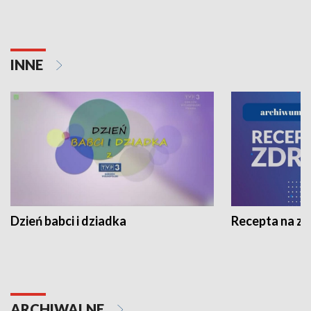
INNE
Dzień babci i dziadka
Recepta na z
ARCHIWALNE