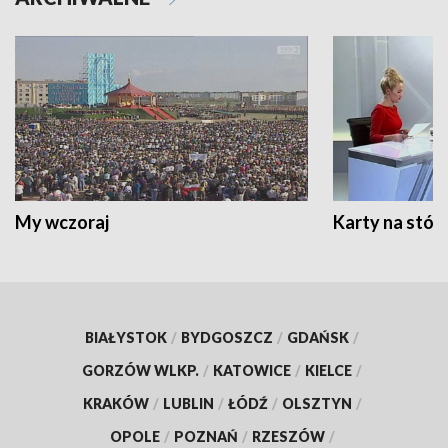
My wczoraj
Karty na stół:
BIAŁYSTOK
/
BYDGOSZCZ
/
GDAŃSK
/
GORZÓW WLKP.
/
KATOWICE
/
KIELCE
/
KRAKÓW
/
LUBLIN
/
ŁÓDŹ
/
OLSZTYN
/
OPOLE
/
POZNAŃ
/
RZESZÓW
/