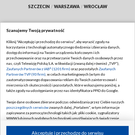
SZCZECIN
/
WARSZAWA
/
WROCŁAW
Szanujemy Twoją prywatność
Dołącz do nas:
Kliknij "Akceptuję i przechodzę do serwisu", aby wyrazić zgody na
korzystanie z technologii automatycznego śledzenia i zbierania danych,
TVP
dostęp do informacji na Twoim urządzeniu końcowym i ich
Abonament TVP
przechowywanie oraz na przetwarzanie Twoich danych osobowych przez
Regulamin TVP
nas, czyli Telewizję Polską S.A. w likwidacji (zwaną dalej również „TVP”),
Emisja w TVP
Polityka prywatności
Zaufanych Partnerów z IAB* (1201 firm)
oraz pozostałych
Zaufanych
Partnerów TVP (93 firm)
, w celach marketingowych (w tym do
Centrum informacji TVP
Moje zgody
zautomatyzowanego dopasowania reklam do Twoich zainteresowań i
mierzenia ich skuteczności) i pozostałych, które wskazujemy poniżej, a
Naziemna Telewizja Cyfrowa
Pomoc
także zgody na udostępnianie przez nas identyfikatora PPID do Google.
Sklep TVP
Biuro reklamy
Twoje dane osobowe zbierane podczas odwiedzania przez Ciebie naszych
Rada Programowa
Kontakt
poszczególnych serwisów
zwanych dalej „Portalem”, w tym informacje
zapisywane za pomocą technologii takich jak: pliki cookie, sygnalizatory
System NOS
WWW lub innych podobnych technologii umożliwiających świadczenie
dopasowanych i bezpiecznych usług, personalizację treści oraz reklam,
Informacje o nadawcy
Kanały
udostępnianie funkcji mediów społecznościowych oraz analizowanie
Akceptuję i przechodzę do serwisu
ruchu w Internecie.