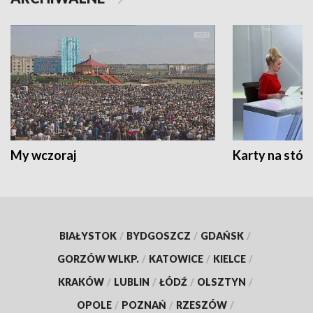
My wczoraj
Karty na stół:
BIAŁYSTOK
/
BYDGOSZCZ
/
GDAŃSK
/
GORZÓW WLKP.
/
KATOWICE
/
KIELCE
/
KRAKÓW
/
LUBLIN
/
ŁÓDŹ
/
OLSZTYN
/
OPOLE
/
POZNAŃ
/
RZESZÓW
/