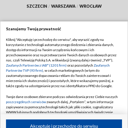
SZCZECIN
/
WARSZAWA
/
WROCŁAW
Szanujemy Twoją prywatność
Dołącz do nas:
Kliknij "Akceptuję i przechodzę do serwisu", aby wyrazić zgody na
korzystanie z technologii automatycznego śledzenia i zbierania danych,
TVP
dostęp do informacji na Twoim urządzeniu końcowym i ich
Abonament TVP
przechowywanie oraz na przetwarzanie Twoich danych osobowych przez
Regulamin TVP
nas, czyli Telewizję Polską S.A. w likwidacji (zwaną dalej również „TVP”),
Emisja w TVP
Polityka prywatności
Zaufanych Partnerów z IAB* (1201 firm)
oraz pozostałych
Zaufanych
Partnerów TVP (93 firm)
, w celach marketingowych (w tym do
Centrum informacji TVP
Moje zgody
zautomatyzowanego dopasowania reklam do Twoich zainteresowań i
mierzenia ich skuteczności) i pozostałych, które wskazujemy poniżej, a
Naziemna Telewizja Cyfrowa
Pomoc
także zgody na udostępnianie przez nas identyfikatora PPID do Google.
Sklep TVP
Biuro reklamy
Twoje dane osobowe zbierane podczas odwiedzania przez Ciebie naszych
Rada Programowa
Kontakt
poszczególnych serwisów
zwanych dalej „Portalem”, w tym informacje
zapisywane za pomocą technologii takich jak: pliki cookie, sygnalizatory
System NOS
WWW lub innych podobnych technologii umożliwiających świadczenie
dopasowanych i bezpiecznych usług, personalizację treści oraz reklam,
Informacje o nadawcy
Kanały
udostępnianie funkcji mediów społecznościowych oraz analizowanie
Akceptuję i przechodzę do serwisu
ruchu w Internecie.