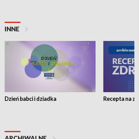
INNE
Dzień babci i dziadka
Recepta na z
ARCHIWALNE