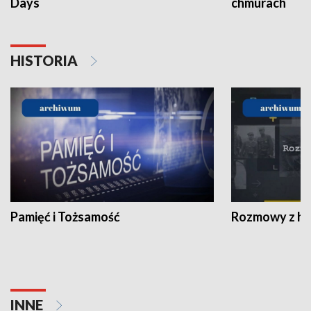
Days
chmurach
HISTORIA
Pamięć i Tożsamość
Rozmowy z his
INNE