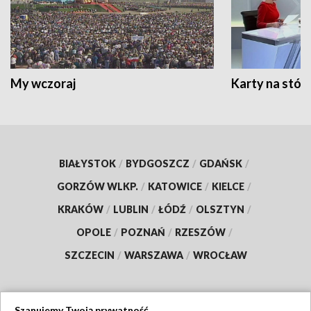
My wczoraj
Karty na stół:
BIAŁYSTOK
/
BYDGOSZCZ
/
GDAŃSK
/
GORZÓW WLKP.
/
KATOWICE
/
KIELCE
/
KRAKÓW
/
LUBLIN
/
ŁÓDŹ
/
OLSZTYN
/
OPOLE
/
POZNAŃ
/
RZESZÓW
/
SZCZECIN
/
WARSZAWA
/
WROCŁAW
Szanujemy Twoją prywatność