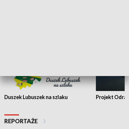
Kalejdoskop
Sołtys na med
WYPOCZYNEK I REKREACJA
Duszek Lubuszek na szlaku
Projekt Odra
REPORTAŻE