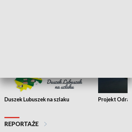
Kalejdoskop
Sołtys na med
WYPOCZYNEK I REKREACJA
Duszek Lubuszek na szlaku
Projekt Odra
REPORTAŻE