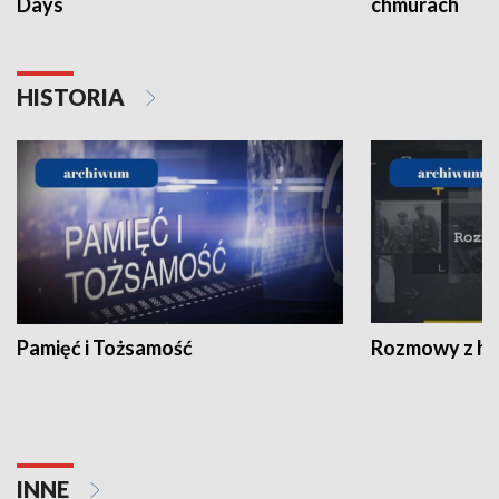
Days
chmurach
HISTORIA
Pamięć i Tożsamość
Rozmowy z his
INNE