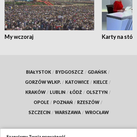
My wczoraj
Karty na stół:
BIAŁYSTOK
/
BYDGOSZCZ
/
GDAŃSK
/
GORZÓW WLKP.
/
KATOWICE
/
KIELCE
/
KRAKÓW
/
LUBLIN
/
ŁÓDŹ
/
OLSZTYN
/
OPOLE
/
POZNAŃ
/
RZESZÓW
/
SZCZECIN
/
WARSZAWA
/
WROCŁAW
Szanujemy Twoją prywatność