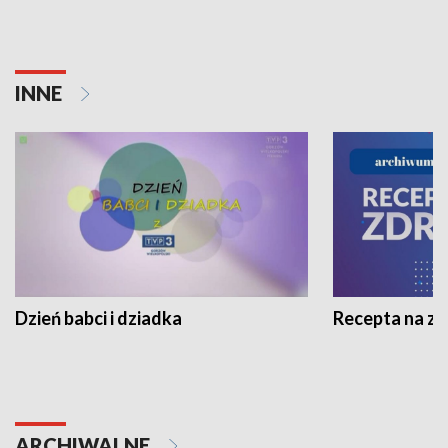
INNE
Dzień babci i dziadka
Recepta na z
ARCHIWALNE