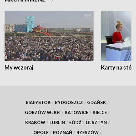
My wczoraj
Karty na stół:
BIAŁYSTOK
/
BYDGOSZCZ
/
GDAŃSK
/
GORZÓW WLKP.
/
KATOWICE
/
KIELCE
/
KRAKÓW
/
LUBLIN
/
ŁÓDŹ
/
OLSZTYN
/
OPOLE
/
POZNAŃ
/
RZESZÓW
/