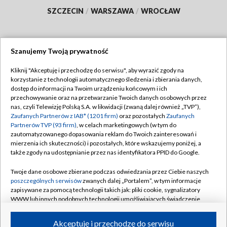
SZCZECIN
/
WARSZAWA
/
WROCŁAW
Szanujemy Twoją prywatność
Dołącz do nas:
Kliknij "Akceptuję i przechodzę do serwisu", aby wyrazić zgody na
korzystanie z technologii automatycznego śledzenia i zbierania danych,
TVP
dostęp do informacji na Twoim urządzeniu końcowym i ich
Abonament TVP
przechowywanie oraz na przetwarzanie Twoich danych osobowych przez
Regulamin TVP
nas, czyli Telewizję Polską S.A. w likwidacji (zwaną dalej również „TVP”),
Emisja w TVP
Polityka prywatności
Zaufanych Partnerów z IAB* (1201 firm)
oraz pozostałych
Zaufanych
Partnerów TVP (93 firm)
, w celach marketingowych (w tym do
Centrum informacji TVP
Moje zgody
zautomatyzowanego dopasowania reklam do Twoich zainteresowań i
mierzenia ich skuteczności) i pozostałych, które wskazujemy poniżej, a
Naziemna Telewizja Cyfrowa
Pomoc
także zgody na udostępnianie przez nas identyfikatora PPID do Google.
Sklep TVP
Biuro reklamy
Twoje dane osobowe zbierane podczas odwiedzania przez Ciebie naszych
Rada Programowa
Kontakt
poszczególnych serwisów
zwanych dalej „Portalem”, w tym informacje
zapisywane za pomocą technologii takich jak: pliki cookie, sygnalizatory
System NOS
WWW lub innych podobnych technologii umożliwiających świadczenie
dopasowanych i bezpiecznych usług, personalizację treści oraz reklam,
Informacje o nadawcy
Kanały
udostępnianie funkcji mediów społecznościowych oraz analizowanie
Akceptuję i przechodzę do serwisu
ruchu w Internecie.