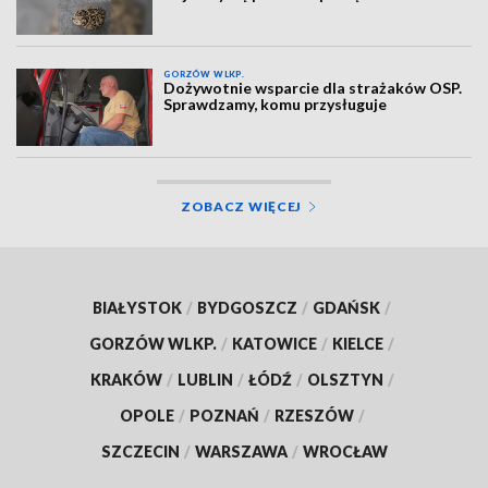
GORZÓW WLKP.
Dożywotnie wsparcie dla strażaków OSP.
Sprawdzamy, komu przysługuje
ZOBACZ WIĘCEJ
BIAŁYSTOK
/
BYDGOSZCZ
/
GDAŃSK
/
GORZÓW WLKP.
/
KATOWICE
/
KIELCE
/
KRAKÓW
/
LUBLIN
/
ŁÓDŹ
/
OLSZTYN
/
OPOLE
/
POZNAŃ
/
RZESZÓW
/
SZCZECIN
/
WARSZAWA
/
WROCŁAW