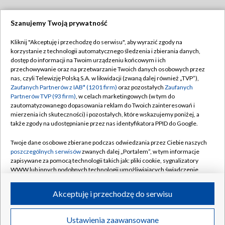
Szanujemy Twoją prywatność
Dołącz do nas:
Kliknij "Akceptuję i przechodzę do serwisu", aby wyrazić zgody na
korzystanie z technologii automatycznego śledzenia i zbierania danych,
TVP
dostęp do informacji na Twoim urządzeniu końcowym i ich
Abonament TVP
przechowywanie oraz na przetwarzanie Twoich danych osobowych przez
Regulamin TVP
nas, czyli Telewizję Polską S.A. w likwidacji (zwaną dalej również „TVP”),
Emisja w TVP
Polityka prywatności
Zaufanych Partnerów z IAB* (1201 firm)
oraz pozostałych
Zaufanych
Partnerów TVP (93 firm)
, w celach marketingowych (w tym do
Centrum informacji TVP
Moje zgody
zautomatyzowanego dopasowania reklam do Twoich zainteresowań i
mierzenia ich skuteczności) i pozostałych, które wskazujemy poniżej, a
Naziemna Telewizja Cyfrowa
Pomoc
także zgody na udostępnianie przez nas identyfikatora PPID do Google.
Sklep TVP
Biuro reklamy
Twoje dane osobowe zbierane podczas odwiedzania przez Ciebie naszych
Rada Programowa
Kontakt
poszczególnych serwisów
zwanych dalej „Portalem”, w tym informacje
zapisywane za pomocą technologii takich jak: pliki cookie, sygnalizatory
System NOS
WWW lub innych podobnych technologii umożliwiających świadczenie
dopasowanych i bezpiecznych usług, personalizację treści oraz reklam,
Informacje o nadawcy
Kanały
udostępnianie funkcji mediów społecznościowych oraz analizowanie
Akceptuję i przechodzę do serwisu
ruchu w Internecie.
Program dla prasy
©2026 Telewizja Polska S.A. w likwidacji
Biuro Reklamy
Twoje dane osobowe zbierane podczas odwiedzania przez Ciebie
Ustawienia zaawansowane
poszczególnych serwisów
na Portalu, takie jak adresy IP, identyfikatory