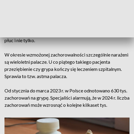
Jak mówią specjaliści codzienne picie dwóch szklanek
naturalnych soków z malin i cytryny, słodzonych miodem
wzmacnia układ odpornościowy.
Nieleczone przeziębienie może doprowadzić do zapalenia
płuc i nie tylko.
W okresie wzmożonej zachorowalności szczególnie narażeni
są wieloletni palacze. U co piątego takiego pacjenta
przeziębienie czy grypa kończy się leczeniem szpitalnym.
Sprawia to tzw. astma palacza.
Od stycznia do marca 2023 r. w Polsce odnotowano 630 tys.
zachorowań na grypę. Specjaliści alarmują, że w 2024 r. liczba
zachorowań może wzrosnąć o kolejne kilkaset tys.