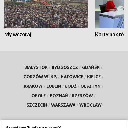
My wczoraj
Karty na stół:
BIAŁYSTOK
/
BYDGOSZCZ
/
GDAŃSK
/
GORZÓW WLKP.
/
KATOWICE
/
KIELCE
/
KRAKÓW
/
LUBLIN
/
ŁÓDŹ
/
OLSZTYN
/
OPOLE
/
POZNAŃ
/
RZESZÓW
/
SZCZECIN
/
WARSZAWA
/
WROCŁAW
Szanujemy Twoją prywatność