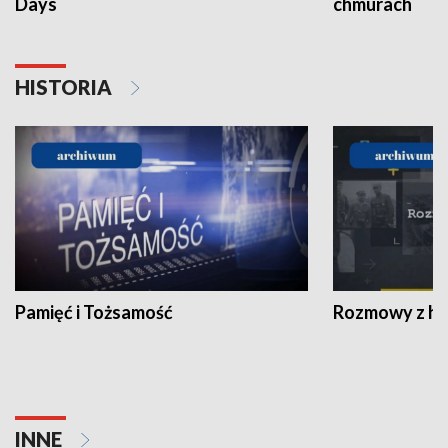
Days
chmurach
HISTORIA
Pamięć i Tożsamość
Rozmowy z his
INNE