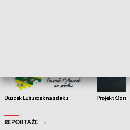
Kalejdoskop
Sołtys na med
WYPOCZYNEK I REKREACJA
Duszek Lubuszek na szlaku
Projekt Odra
REPORTAŻE