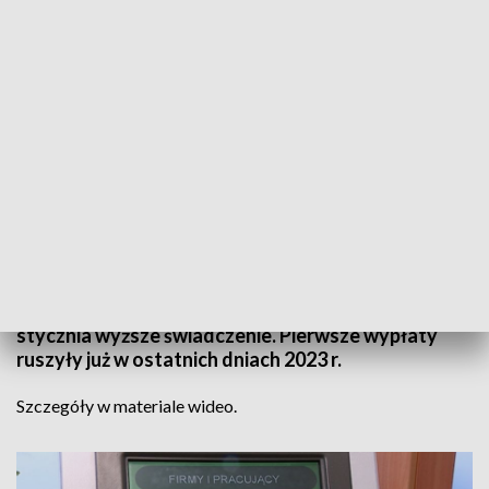
Informacje Lubuskie, 01.01.2024
Nowy rok to zmiany w prorodzinnym świadczeniu.
Polacy, którzy mają dzieci będą otrzymywać od 1
stycznia wyższe świadczenie. Pierwsze wypłaty
ruszyły już w ostatnich dniach 2023 r.
Szczegóły w materiale wideo.