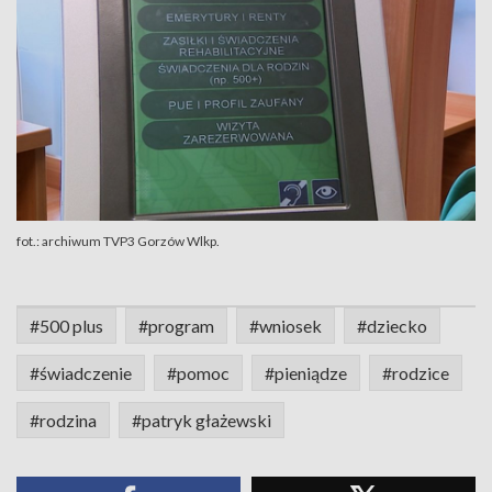
fot.: archiwum TVP3 Gorzów Wlkp.
#500 plus
#program
#wniosek
#dziecko
#świadczenie
#pomoc
#pieniądze
#rodzice
#rodzina
#patryk głażewski