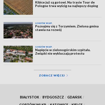
Kibice już są gotowi. Na trasie Tour de
Pologne trwa wyścig na najlepszy doping
GORZÓW WLKP.
Poznajmy się z Torzymiem. Zielona gmina
stawia na rozwój
GORZÓW WLKP.
Napięcie w zielonogórskim szpitalu.
Związki nie wykluczają protestu
ZOBACZ WIĘCEJ
BIAŁYSTOK
/
BYDGOSZCZ
/
GDAŃSK
/
GORZÓW WLKP.
/
KATOWICE
/
KIELCE
/