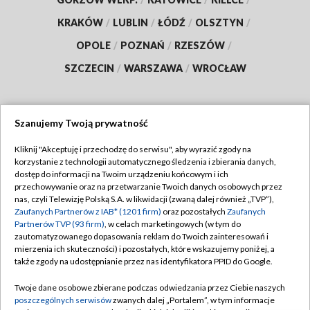
KRAKÓW
/
LUBLIN
/
ŁÓDŹ
/
OLSZTYN
/
OPOLE
/
POZNAŃ
/
RZESZÓW
/
SZCZECIN
/
WARSZAWA
/
WROCŁAW
Szanujemy Twoją prywatność
Dołącz do nas:
Kliknij "Akceptuję i przechodzę do serwisu", aby wyrazić zgody na
korzystanie z technologii automatycznego śledzenia i zbierania danych,
TVP
dostęp do informacji na Twoim urządzeniu końcowym i ich
Abonament TVP
przechowywanie oraz na przetwarzanie Twoich danych osobowych przez
Regulamin TVP
nas, czyli Telewizję Polską S.A. w likwidacji (zwaną dalej również „TVP”),
Emisja w TVP
Polityka prywatności
Zaufanych Partnerów z IAB* (1201 firm)
oraz pozostałych
Zaufanych
Partnerów TVP (93 firm)
, w celach marketingowych (w tym do
Centrum informacji TVP
Moje zgody
zautomatyzowanego dopasowania reklam do Twoich zainteresowań i
mierzenia ich skuteczności) i pozostałych, które wskazujemy poniżej, a
Naziemna Telewizja Cyfrowa
Pomoc
także zgody na udostępnianie przez nas identyfikatora PPID do Google.
Sklep TVP
Biuro reklamy
Twoje dane osobowe zbierane podczas odwiedzania przez Ciebie naszych
Rada Programowa
Kontakt
poszczególnych serwisów
zwanych dalej „Portalem”, w tym informacje