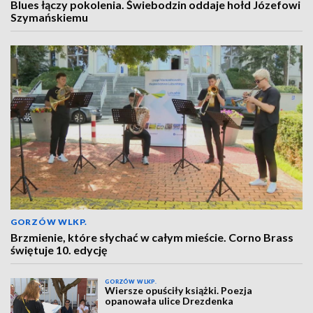
Blues łączy pokolenia. Świebodzin oddaje hołd Józefowi
Szymańskiemu
GORZÓW WLKP.
Brzmienie, które słychać w całym mieście. Corno Brass
świętuje 10. edycję
GORZÓW WLKP.
Wiersze opuściły książki. Poezja
opanowała ulice Drezdenka