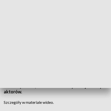
Informacje Lubuskie, 25.12.2023
Ponad 200 uczestników zajęć Studia Teatralnego
Dzieci i Młodzieży w Gorzowie zaprezentowało się
w jasełkach na deskach Teatru im. J. Osterwy. W
sztuce wystąpiły wszystkie grupy wiekowe
uczestniczące w zajęciach placówki, która działa od
30 lat. Był stres, ale też wielka satysfakcja młodych
aktorów.
Szczegóły w materiale wideo.