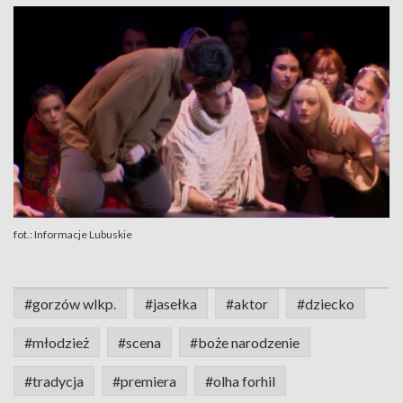
fot.: Informacje Lubuskie
#gorzów wlkp.
#jasełka
#aktor
#dziecko
#młodzież
#scena
#boże narodzenie
#tradycja
#premiera
#olha forhil