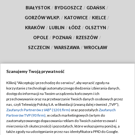
BIAŁYSTOK
/
BYDGOSZCZ
/
GDAŃSK
/
GORZÓW WLKP.
/
KATOWICE
/
KIELCE
/
KRAKÓW
/
LUBLIN
/
ŁÓDŹ
/
OLSZTYN
/
OPOLE
/
POZNAŃ
/
RZESZÓW
/
SZCZECIN
/
WARSZAWA
/
WROCŁAW
Szanujemy Twoją prywatność
Dołącz do nas:
Kliknij "Akceptuję i przechodzę do serwisu", aby wyrazić zgody na
korzystanie z technologii automatycznego śledzenia i zbierania danych,
TVP
dostęp do informacji na Twoim urządzeniu końcowym i ich
Abonament TVP
przechowywanie oraz na przetwarzanie Twoich danych osobowych przez
Regulamin TVP
nas, czyli Telewizję Polską S.A. w likwidacji (zwaną dalej również „TVP”),
Emisja w TVP
Polityka prywatności
Zaufanych Partnerów z IAB* (1201 firm)
oraz pozostałych
Zaufanych
Partnerów TVP (93 firm)
, w celach marketingowych (w tym do
Centrum informacji TVP
Moje zgody
zautomatyzowanego dopasowania reklam do Twoich zainteresowań i
mierzenia ich skuteczności) i pozostałych, które wskazujemy poniżej, a
Naziemna Telewizja Cyfrowa
Pomoc
także zgody na udostępnianie przez nas identyfikatora PPID do Google.