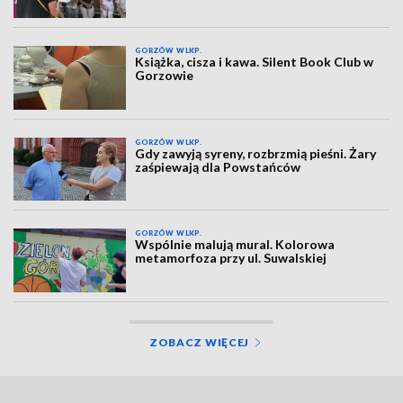
GORZÓW WLKP.
Książka, cisza i kawa. Silent Book Club w
Gorzowie
GORZÓW WLKP.
Gdy zawyją syreny, rozbrzmią pieśni. Żary
zaśpiewają dla Powstańców
GORZÓW WLKP.
Wspólnie malują mural. Kolorowa
metamorfoza przy ul. Suwalskiej
ZOBACZ WIĘCEJ