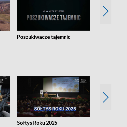
Poszukiwacze tajemnic
Kostrzyn na 
h
Sołtys Roku 2025
20 lat minęł