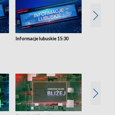
Informacje lubuskie 15:30
Przegląd ty