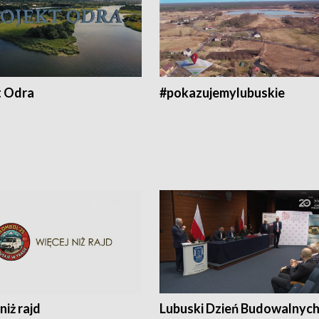
t Odra
#pokazujemylubuskie
niż rajd
Lubuski Dzień Budowalnyc