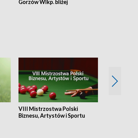
Gorzów Wlkp. bliżej
Lubuskie bliż
VIII Mistrzostwa Polski
Cztery kwar
Biznesu, Artystów i Sportu