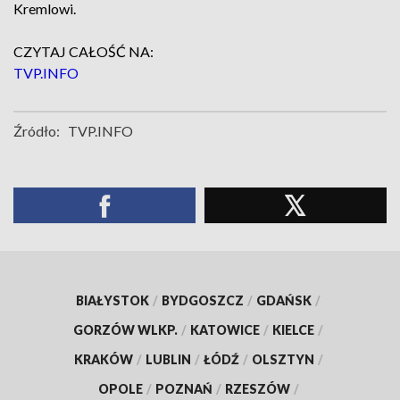
Kremlowi.
CZYTAJ CAŁOŚĆ NA:
TVP.INFO
Źródło:
TVP.INFO
BIAŁYSTOK
/
BYDGOSZCZ
/
GDAŃSK
/
GORZÓW WLKP.
/
KATOWICE
/
KIELCE
/
KRAKÓW
/
LUBLIN
/
ŁÓDŹ
/
OLSZTYN
/
OPOLE
/
POZNAŃ
/
RZESZÓW
/