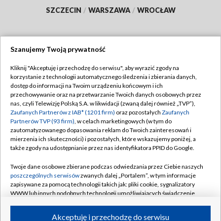
SZCZECIN
/
WARSZAWA
/
WROCŁAW
Szanujemy Twoją prywatność
Dołącz do nas:
Kliknij "Akceptuję i przechodzę do serwisu", aby wyrazić zgody na
korzystanie z technologii automatycznego śledzenia i zbierania danych,
TVP
dostęp do informacji na Twoim urządzeniu końcowym i ich
Abonament TVP
przechowywanie oraz na przetwarzanie Twoich danych osobowych przez
Regulamin TVP
nas, czyli Telewizję Polską S.A. w likwidacji (zwaną dalej również „TVP”),
Emisja w TVP
Zaufanych Partnerów z IAB* (1201 firm)
Polityka prywatności
oraz pozostałych
Zaufanych
Partnerów TVP (93 firm)
, w celach marketingowych (w tym do
Centrum informacji TVP
Moje zgody
zautomatyzowanego dopasowania reklam do Twoich zainteresowań i
mierzenia ich skuteczności) i pozostałych, które wskazujemy poniżej, a
Naziemna Telewizja Cyfrowa
Pomoc
także zgody na udostępnianie przez nas identyfikatora PPID do Google.
Sklep TVP
Biuro reklamy
Twoje dane osobowe zbierane podczas odwiedzania przez Ciebie naszych
Rada Programowa
poszczególnych serwisów
zwanych dalej „Portalem”, w tym informacje
Kontakt
zapisywane za pomocą technologii takich jak: pliki cookie, sygnalizatory
System NOS
WWW lub innych podobnych technologii umożliwiających świadczenie
dopasowanych i bezpiecznych usług, personalizację treści oraz reklam,
Informacje o nadawcy
Kanały
udostępnianie funkcji mediów społecznościowych oraz analizowanie
Akceptuję i przechodzę do serwisu
ruchu w Internecie.