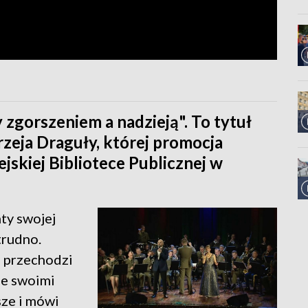
 zgorszeniem a nadzieją". To tytuł
rzeja Draguły, której promocja
jskiej Bibliotece Publicznej w
ty swojej
trudno.
h przechodzi
ze swoimi
sze i mówi