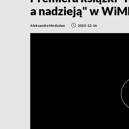
a nadzieją" w WiM
Aleksandra Modzelan
2023-12-16