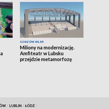
GORZÓW WLKP.
Miliony na modernizację.
za
Amfiteatr w Lubsku
przejdzie metamorfozę
KÓW
/
LUBLIN
/
ŁÓDŹ
/