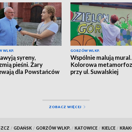
 WLKP.
GORZÓW WLKP.
awyją syreny,
Wspólnie malują mural.
zmią pieśni. Żary
Kolorowa metamorfo
ewają dla Powstańców
przy ul. Suwalskiej
ZOBACZ WIĘCEJ
SZCZ
/
GDAŃSK
/
GORZÓW WLKP.
/
KATOWICE
/
KIELCE
/
KRA