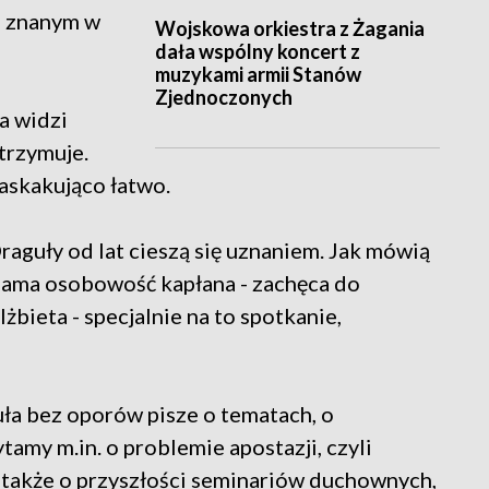
e znanym w
Wojskowa orkiestra z Żagania
dała wspólny koncert z
muzykami armii Stanów
Zjednoczonych
a widzi
atrzymuje.
 zaskakująco łatwo.
aguły od lat cieszą się uznaniem. Jak mówią
e sama osobowość kapłana - zachęca do
lżbieta - specjalnie na to spotkanie,
uła bez oporów pisze o tematach, o
tamy m.in. o problemie apostazji, czyli
a także o przyszłości seminariów duchownych,