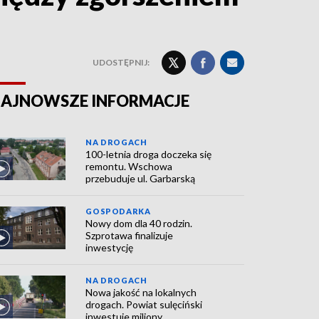
UDOSTĘPNIJ:
AJNOWSZE INFORMACJE
NA DROGACH
100-letnia droga doczeka się
remontu. Wschowa
przebuduje ul. Garbarską
GOSPODARKA
Nowy dom dla 40 rodzin.
Szprotawa finalizuje
inwestycję
NA DROGACH
Nowa jakość na lokalnych
drogach. Powiat sulęciński
inwestuje miliony