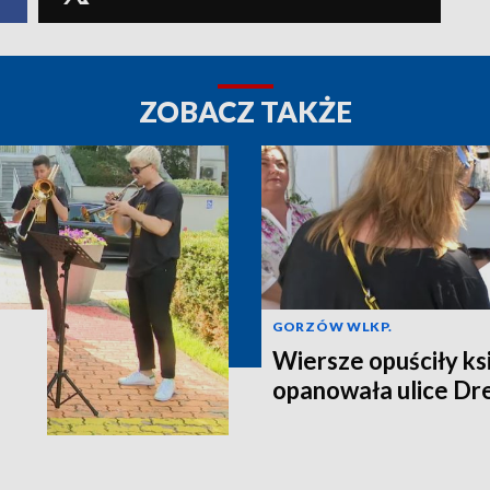
ZOBACZ TAKŻE
GORZÓW WLKP.
Wiersze opuściły ksi
opanowała ulice D