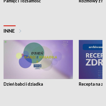
Pamięć i Tożsamość
Rozmowy z his
INNE
Dzień babci i dziadka
Recepta na z