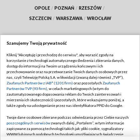
OPOLE
/
POZNAŃ
/
RZESZÓW
/
SZCZECIN
/
WARSZAWA
/
WROCŁAW
Szanujemy Twoją prywatność
Dołącz do nas:
Kliknij "Akceptuję i przechodzę do serwisu", aby wyrazić zgody na
korzystanie z technologii automatycznego śledzenia i zbierania danych,
TVP
dostęp do informacji na Twoim urządzeniu końcowym i ich
Abonament TVP
przechowywanie oraz na przetwarzanie Twoich danych osobowych przez
Regulamin TVP
nas, czyli Telewizję Polską S.A. w likwidacji (zwaną dalej również „TVP”),
Emisja w TVP
Polityka prywatności
Zaufanych Partnerów z IAB* (1201 firm)
oraz pozostałych
Zaufanych
Partnerów TVP (93 firm)
, w celach marketingowych (w tym do
Centrum informacji TVP
Moje zgody
zautomatyzowanego dopasowania reklam do Twoich zainteresowań i
mierzenia ich skuteczności) i pozostałych, które wskazujemy poniżej, a
Naziemna Telewizja Cyfrowa
Pomoc
także zgody na udostępnianie przez nas identyfikatora PPID do Google.
Sklep TVP
Biuro reklamy
Twoje dane osobowe zbierane podczas odwiedzania przez Ciebie naszych
Rada Programowa
Kontakt
poszczególnych serwisów
zwanych dalej „Portalem”, w tym informacje
zapisywane za pomocą technologii takich jak: pliki cookie, sygnalizatory
System NOS
WWW lub innych podobnych technologii umożliwiających świadczenie
dopasowanych i bezpiecznych usług, personalizację treści oraz reklam,