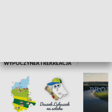
Kalejdoskop
Sołtys na med
WYPOCZYNEK I REKREACJA