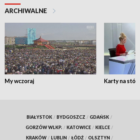
ARCHIWALNE
My wczoraj
Karty na stół:
BIAŁYSTOK
/
BYDGOSZCZ
/
GDAŃSK
/
GORZÓW WLKP.
/
KATOWICE
/
KIELCE
/
KRAKÓW
/
LUBLIN
/
ŁÓDŹ
/
OLSZTYN
/