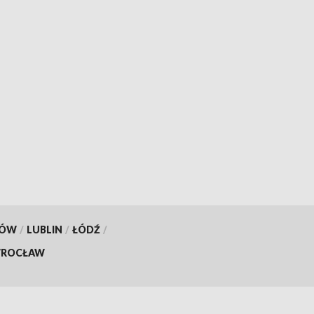
KÓW
/
LUBLIN
/
ŁÓDŹ
/
ROCŁAW