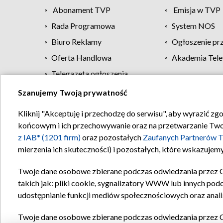
Abonament TVP
Emisja w TVP
Rada Programowa
System NOS
Biuro Reklamy
Ogłoszenie pr
Oferta Handlowa
Akademia Tele
Telegazeta ogłoszenia
Szanujemy Twoją prywatność
Regulamin TVP
Kliknij "Akceptuję i przechodzę do serwisu", aby wyrazić zg
końcowym i ich przechowywanie oraz na przetwarzanie Twoich
z IAB* (1201 firm)
oraz pozostałych
Zaufanych Partnerów T
mierzenia ich skuteczności) i pozostałych, które wskazujemy
Twoje dane osobowe zbierane podczas odwiedzania przez 
takich jak: pliki cookie, sygnalizatory WWW lub innych pod
udostępnianie funkcji mediów społecznościowych oraz anali
Twoje dane osobowe zbierane podczas odwiedzania przez 