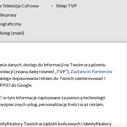
 Telewizja Cyfrowa
Sklep TVP
la prasy
tograficzny
sing (znaki)
klamy
Kontakt
rania danych, dostęp do informacji na Twoim urządzeniu
idacji (zwaną dalej również „TVP”),
Zaufanych Partnerów
anego dopasowania reklam do Twoich zainteresowań i
a PPID do Google.
”, w tym informacje zapisywane za pomocą technologii
zpiecznych usług, personalizację treści oraz reklam,
identyfikatory Twoich urządzeń końcowych i identyfikatory