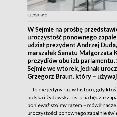
fot.: TVP.INFO
W Sejmie na prośbę przedstawic
uroczystość ponownego zapalen
udział prezydent Andrzej Duda
marszałek Senatu Małgorzata 
prezydiów obu izb parlamentu.
Sejmie we wtorek, jednak urocz
Grzegorz Braun, który – używają
– To nie jedyny raz w historii, gdy ktoś
polska i żydowska historia będzie zapa
ponieważ stoimy razem – mówił naczel
uroczystości ponownego zapalnie świ