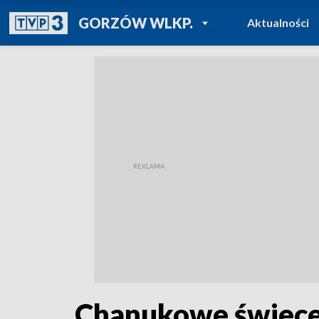
POWRÓT DO
GORZÓW WLKP.
Aktualności
TVP REGIONY
Chanukowe świece