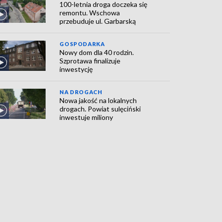
100-letnia droga doczeka się
remontu. Wschowa
przebuduje ul. Garbarską
GOSPODARKA
Nowy dom dla 40 rodzin.
Szprotawa finalizuje
inwestycję
NA DROGACH
Nowa jakość na lokalnych
drogach. Powiat sulęciński
inwestuje miliony