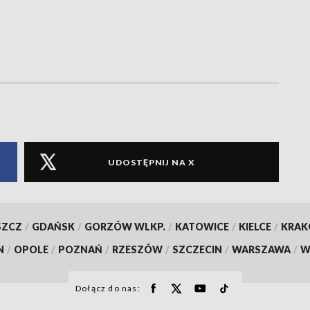
UDOSTĘPNIJ NA X
SZCZ
/
GDAŃSK
/
GORZÓW WLKP.
/
KATOWICE
/
KIELCE
/
KRA
N
/
OPOLE
/
POZNAŃ
/
RZESZÓW
/
SZCZECIN
/
WARSZAWA
/
W
Dołącz do nas: