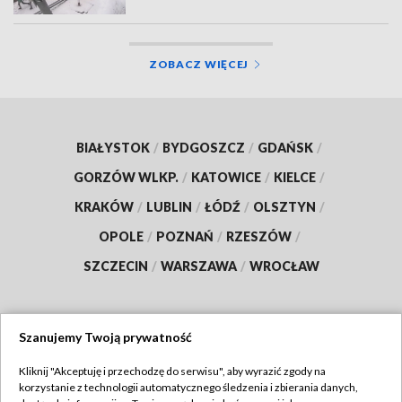
ZOBACZ WIĘCEJ
BIAŁYSTOK
/
BYDGOSZCZ
/
GDAŃSK
/
GORZÓW WLKP.
/
KATOWICE
/
KIELCE
/
KRAKÓW
/
LUBLIN
/
ŁÓDŹ
/
OLSZTYN
/
OPOLE
/
POZNAŃ
/
RZESZÓW
/
SZCZECIN
/
WARSZAWA
/
WROCŁAW
Szanujemy Twoją prywatność
Dołącz do nas:
Kliknij "Akceptuję i przechodzę do serwisu", aby wyrazić zgody na
korzystanie z technologii automatycznego śledzenia i zbierania danych,
TVP