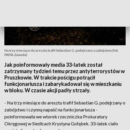
Na trzy miesiące do aresztu trafił Sebastian G. podejrzany o zabójstwo (fot.
PAP/A.Zawada)
Jak poinformowały media 33-latek został
zatrzymany tydzień temu przez antyterrorystów w
Pruszkowie. W trakcie pościgu potrącił
funkcjonariusza i zabarykadował się w mieszkaniu
w bloku. W czasie akcji padły strzały.
- Na trzy miesiące do aresztu trafił Sebastian G. podejrzany o
zabójstwo i czynną napaść na funkcjonariusza -
poinformowała we wtorek rzeczniczka Prokuratury
Okręgowej w Siedlcach Krystyna Gołąbek. 33-latek ciało