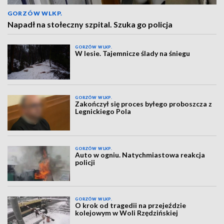
GORZÓW WLKP.
Napadł na stołeczny szpital. Szuka go policja
GORZÓW WLKP.
W lesie. Tajemnicze ślady na śniegu
GORZÓW WLKP.
Zakończył się proces byłego proboszcza z
Legnickiego Pola
GORZÓW WLKP.
Auto w ogniu. Natychmiastowa reakcja
policji
GORZÓW WLKP.
O krok od tragedii na przejeździe
kolejowym w Woli Rzędzińskiej