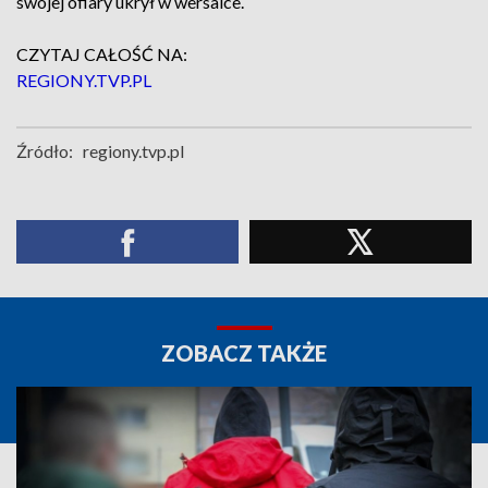
swojej ofiary ukrył w wersalce.
CZYTAJ CAŁOŚĆ NA:
REGIONY.TVP.PL
Źródło:
regiony.tvp.pl
ZOBACZ TAKŻE