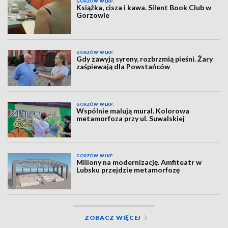
GORZÓW WLKP.
Książka, cisza i kawa. Silent Book Club w
Gorzowie
GORZÓW WLKP.
Gdy zawyją syreny, rozbrzmią pieśni. Żary
zaśpiewają dla Powstańców
GORZÓW WLKP.
Wspólnie malują mural. Kolorowa
metamorfoza przy ul. Suwalskiej
GORZÓW WLKP.
Miliony na modernizację. Amfiteatr w
Lubsku przejdzie metamorfozę
ZOBACZ WIĘCEJ