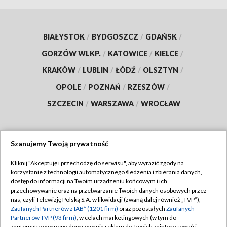
BIAŁYSTOK
/
BYDGOSZCZ
/
GDAŃSK
/
GORZÓW WLKP.
/
KATOWICE
/
KIELCE
/
KRAKÓW
/
LUBLIN
/
ŁÓDŹ
/
OLSZTYN
/
OPOLE
/
POZNAŃ
/
RZESZÓW
/
SZCZECIN
/
WARSZAWA
/
WROCŁAW
Szanujemy Twoją prywatność
Dołącz do nas:
Kliknij "Akceptuję i przechodzę do serwisu", aby wyrazić zgody na
korzystanie z technologii automatycznego śledzenia i zbierania danych,
TVP
dostęp do informacji na Twoim urządzeniu końcowym i ich
Abonament TVP
przechowywanie oraz na przetwarzanie Twoich danych osobowych przez
Regulamin TVP
nas, czyli Telewizję Polską S.A. w likwidacji (zwaną dalej również „TVP”),
Emisja w TVP
Polityka prywatności
Zaufanych Partnerów z IAB* (1201 firm)
oraz pozostałych
Zaufanych
Partnerów TVP (93 firm)
, w celach marketingowych (w tym do
Centrum informacji TVP
Moje zgody
zautomatyzowanego dopasowania reklam do Twoich zainteresowań i