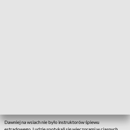
Informacje Lubuskie, 12.12.2023
To pierwsza taka impreza w regionie. W Przewozie
w gm. Żary zorganizowano I Wojewódzki Festiwal
Kolęd i Pastorałek.
Na I Wojewódzkim Festiwalu Kolęd i Pastorałek w
Przewozie widzowie usłyszeli nie tylko kolędy tradycyjne ale
i te, które znają wszyscy.
Dawniej na wsiach nie było instruktorów śpiewu
estradowego. Ludzie spotykali się wieczorami w ciasnych