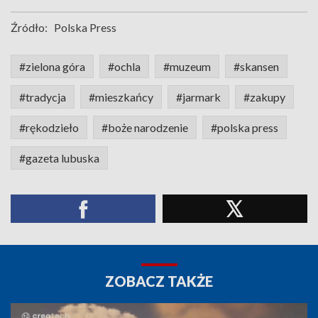
Źródło:
Polska Press
#zielona góra
#ochla
#muzeum
#skansen
#tradycja
#mieszkańcy
#jarmark
#zakupy
#rękodzieło
#boże narodzenie
#polska press
#gazeta lubuska
ZOBACZ TAKŻE