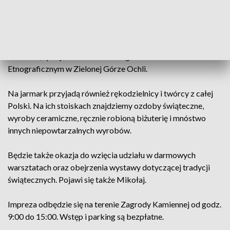
oczywiście możliwość kupienia karpia oraz innych ryb, nie
zabraknie świątecznych pierników, miodów i wyrobów z
lokalnych winnic. Wiele stoisk przygotowuje darmowe
degustacje i świąteczne promocje – wylicza Natalia
Dziadura, specjalista ds. marketingu w Muzeum
Etnograficznym w Zielonej Górze Ochli.
Na jarmark przyjadą również rękodzielnicy i twórcy z całej
Polski. Na ich stoiskach znajdziemy ozdoby świąteczne,
wyroby ceramiczne, ręcznie robioną biżuterię i mnóstwo
innych niepowtarzalnych wyrobów.
Będzie także okazja do wzięcia udziału w darmowych
warsztatach oraz obejrzenia wystawy dotyczącej tradycji
świątecznych. Pojawi się także Mikołaj.
Impreza odbędzie się na terenie Zagrody Kamiennej od godz.
9:00 do 15:00. Wstęp i parking są bezpłatne.