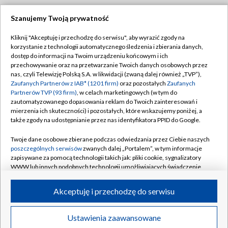
Szanujemy Twoją prywatność
Dołącz do nas:
Kliknij "Akceptuję i przechodzę do serwisu", aby wyrazić zgody na
korzystanie z technologii automatycznego śledzenia i zbierania danych,
TVP
dostęp do informacji na Twoim urządzeniu końcowym i ich
Abonament TVP
przechowywanie oraz na przetwarzanie Twoich danych osobowych przez
Regulamin TVP
nas, czyli Telewizję Polską S.A. w likwidacji (zwaną dalej również „TVP”),
Emisja w TVP
Polityka prywatności
Zaufanych Partnerów z IAB* (1201 firm)
oraz pozostałych
Zaufanych
Partnerów TVP (93 firm)
, w celach marketingowych (w tym do
Centrum informacji TVP
Moje zgody
zautomatyzowanego dopasowania reklam do Twoich zainteresowań i
mierzenia ich skuteczności) i pozostałych, które wskazujemy poniżej, a
Naziemna Telewizja Cyfrowa
Pomoc
także zgody na udostępnianie przez nas identyfikatora PPID do Google.
Sklep TVP
Biuro reklamy
Twoje dane osobowe zbierane podczas odwiedzania przez Ciebie naszych
Rada Programowa
Kontakt
poszczególnych serwisów
zwanych dalej „Portalem”, w tym informacje
zapisywane za pomocą technologii takich jak: pliki cookie, sygnalizatory
System NOS
WWW lub innych podobnych technologii umożliwiających świadczenie
dopasowanych i bezpiecznych usług, personalizację treści oraz reklam,
Informacje o nadawcy
Kanały
udostępnianie funkcji mediów społecznościowych oraz analizowanie
Akceptuję i przechodzę do serwisu
ruchu w Internecie.
Program dla prasy
©2026 Telewizja Polska S.A. w likwidacji
Biuro Reklamy
Twoje dane osobowe zbierane podczas odwiedzania przez Ciebie
Ustawienia zaawansowane
poszczególnych serwisów
na Portalu, takie jak adresy IP, identyfikatory