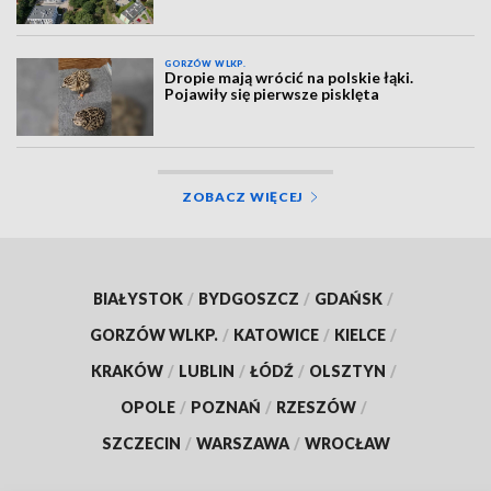
GORZÓW WLKP.
Dropie mają wrócić na polskie łąki.
Pojawiły się pierwsze pisklęta
ZOBACZ WIĘCEJ
BIAŁYSTOK
/
BYDGOSZCZ
/
GDAŃSK
/
GORZÓW WLKP.
/
KATOWICE
/
KIELCE
/
KRAKÓW
/
LUBLIN
/
ŁÓDŹ
/
OLSZTYN
/
OPOLE
/
POZNAŃ
/
RZESZÓW
/
SZCZECIN
/
WARSZAWA
/
WROCŁAW