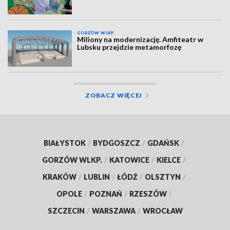
GORZÓW WLKP.
Miliony na modernizację. Amfiteatr w
Lubsku przejdzie metamorfozę
ZOBACZ WIĘCEJ
BIAŁYSTOK
/
BYDGOSZCZ
/
GDAŃSK
/
GORZÓW WLKP.
/
KATOWICE
/
KIELCE
/
KRAKÓW
/
LUBLIN
/
ŁÓDŹ
/
OLSZTYN
/
OPOLE
/
POZNAŃ
/
RZESZÓW
/
SZCZECIN
/
WARSZAWA
/
WROCŁAW