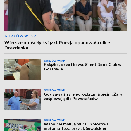
GORZÓW WLKP.
Wiersze opuściły książki. Poezja opanowała ulice
Drezdenka
GORZÓW WLKP.
Książka, cisza i kawa. Silent Book Club w
Gorzowie
GORZÓW WLKP.
Gdy zawyją syreny, rozbrzmią pieśni. Żary
zaśpiewają dla Powstańców
GORZÓW WLKP.
Wspólnie malują mural. Kolorowa
metamorfoza przy ul. Suwalskiej