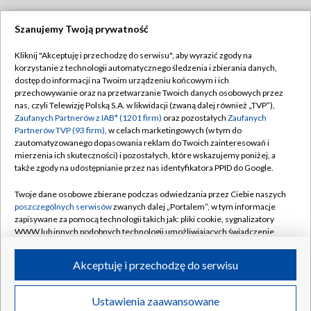
Szanujemy Twoją prywatność
Dołącz do nas:
Kliknij "Akceptuję i przechodzę do serwisu", aby wyrazić zgody na
korzystanie z technologii automatycznego śledzenia i zbierania danych,
TVP
dostęp do informacji na Twoim urządzeniu końcowym i ich
Abonament TVP
przechowywanie oraz na przetwarzanie Twoich danych osobowych przez
Regulamin TVP
nas, czyli Telewizję Polską S.A. w likwidacji (zwaną dalej również „TVP”),
Emisja w TVP
Polityka prywatności
Zaufanych Partnerów z IAB* (1201 firm)
oraz pozostałych
Zaufanych
Partnerów TVP (93 firm)
, w celach marketingowych (w tym do
Centrum informacji TVP
Moje zgody
zautomatyzowanego dopasowania reklam do Twoich zainteresowań i
mierzenia ich skuteczności) i pozostałych, które wskazujemy poniżej, a
Naziemna Telewizja Cyfrowa
Pomoc
także zgody na udostępnianie przez nas identyfikatora PPID do Google.
Sklep TVP
Biuro reklamy
Twoje dane osobowe zbierane podczas odwiedzania przez Ciebie naszych
Rada Programowa
Kontakt
poszczególnych serwisów
zwanych dalej „Portalem”, w tym informacje
zapisywane za pomocą technologii takich jak: pliki cookie, sygnalizatory
System NOS
WWW lub innych podobnych technologii umożliwiających świadczenie
dopasowanych i bezpiecznych usług, personalizację treści oraz reklam,
Informacje o nadawcy
Kanały
udostępnianie funkcji mediów społecznościowych oraz analizowanie
Akceptuję i przechodzę do serwisu
ruchu w Internecie.
Program dla prasy
©2026 Telewizja Polska S.A. w likwidacji
Biuro Reklamy
Twoje dane osobowe zbierane podczas odwiedzania przez Ciebie
Ustawienia zaawansowane
poszczególnych serwisów
na Portalu, takie jak adresy IP, identyfikatory