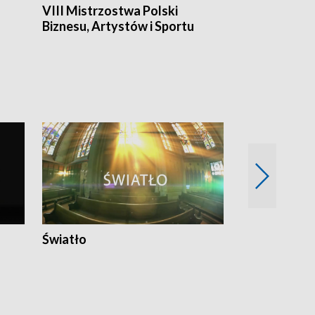
VIII Mistrzostwa Polski
Cztery kwar
Biznesu, Artystów i Sportu
Światło
Nowy adres