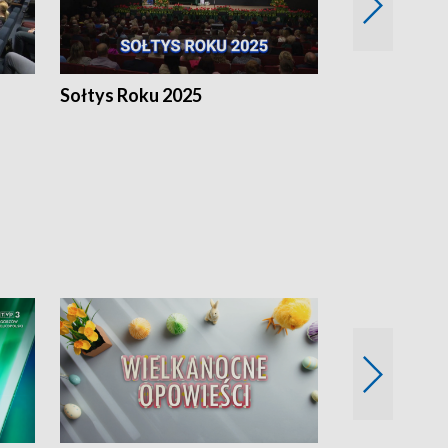
h
Sołtys Roku 2025
20 lat minęł
Wlkp.