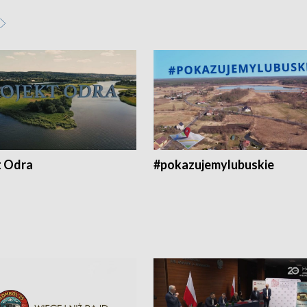
t Odra
#pokazujemylubuskie