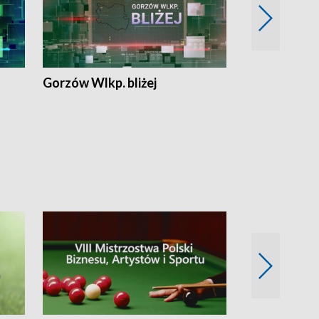
Gorzów Wlkp. bliżej
Lubuskie bliż