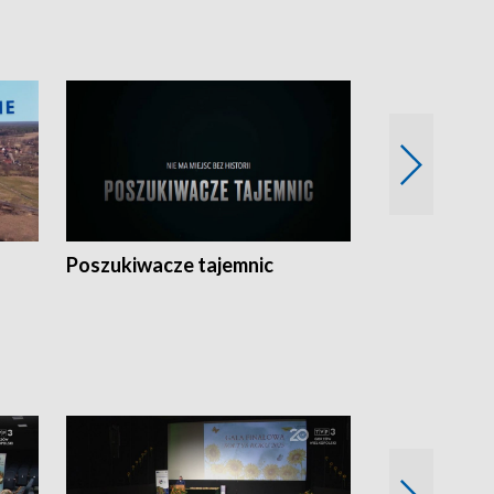
Poszukiwacze tajemnic
Kostrzyn na 