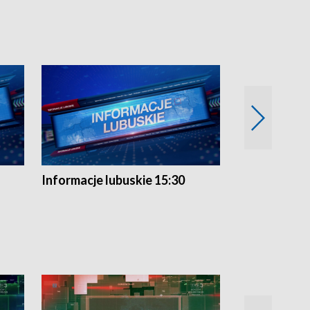
Informacje lubuskie 15:30
Przegląd ty