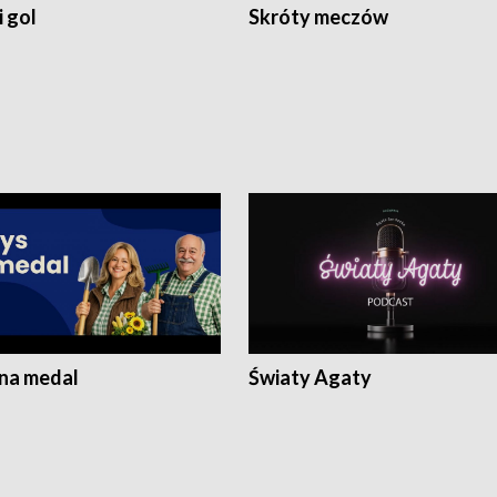
 gol
Skróty meczów
 na medal
Światy Agaty