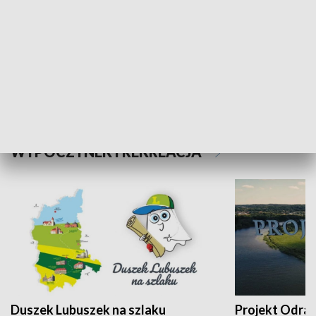
Kalejdoskop
Sołtys na med
WYPOCZYNEK I REKREACJA
Duszek Lubuszek na szlaku
Projekt Odra