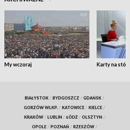
My wczoraj
Karty na stół:
BIAŁYSTOK
/
BYDGOSZCZ
/
GDAŃSK
/
GORZÓW WLKP.
/
KATOWICE
/
KIELCE
/
KRAKÓW
/
LUBLIN
/
ŁÓDŹ
/
OLSZTYN
/
OPOLE
/
POZNAŃ
/
RZESZÓW
/