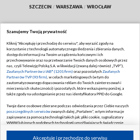
SZCZECIN
/
WARSZAWA
/
WROCŁAW
Szanujemy Twoją prywatność
Dołącz do nas:
Kliknij "Akceptuję i przechodzę do serwisu", aby wyrazić zgody na
korzystanie z technologii automatycznego śledzenia i zbierania danych,
TVP
dostęp do informacji na Twoim urządzeniu końcowym i ich
Abonament TVP
przechowywanie oraz na przetwarzanie Twoich danych osobowych przez
Regulamin TVP
nas, czyli Telewizję Polską S.A. w likwidacji (zwaną dalej również „TVP”),
Emisja w TVP
Polityka prywatności
Zaufanych Partnerów z IAB* (1201 firm)
oraz pozostałych
Zaufanych
Partnerów TVP (93 firm)
, w celach marketingowych (w tym do
Centrum informacji TVP
Moje zgody
zautomatyzowanego dopasowania reklam do Twoich zainteresowań i
mierzenia ich skuteczności) i pozostałych, które wskazujemy poniżej, a
Naziemna Telewizja Cyfrowa
Pomoc
także zgody na udostępnianie przez nas identyfikatora PPID do Google.
Sklep TVP
Biuro reklamy
Twoje dane osobowe zbierane podczas odwiedzania przez Ciebie naszych
Rada Programowa
Kontakt
poszczególnych serwisów
zwanych dalej „Portalem”, w tym informacje
zapisywane za pomocą technologii takich jak: pliki cookie, sygnalizatory
System NOS
WWW lub innych podobnych technologii umożliwiających świadczenie
dopasowanych i bezpiecznych usług, personalizację treści oraz reklam,
Informacje o nadawcy
Kanały
udostępnianie funkcji mediów społecznościowych oraz analizowanie
Akceptuję i przechodzę do serwisu
ruchu w Internecie.