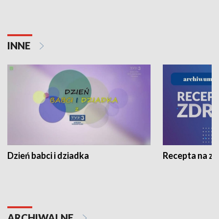
INNE
Dzień babci i dziadka
Recepta na z
ARCHIWALNE