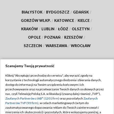
BIAŁYSTOK
/
BYDGOSZCZ
/
GDAŃSK
/
GORZÓW WLKP.
/
KATOWICE
/
KIELCE
/
KRAKÓW
/
LUBLIN
/
ŁÓDŹ
/
OLSZTYN
/
OPOLE
/
POZNAŃ
/
RZESZÓW
/
SZCZECIN
/
WARSZAWA
/
WROCŁAW
Szanujemy Twoją prywatność
Dołącz do nas:
Kliknij "Akceptuję i przechodzę do serwisu", aby wyrazić zgody na
korzystanie z technologii automatycznego śledzenia i zbierania danych,
TVP
dostęp do informacji na Twoim urządzeniu końcowym i ich
Abonament TVP
przechowywanie oraz na przetwarzanie Twoich danych osobowych przez
Regulamin TVP
nas, czyli Telewizję Polską S.A. w likwidacji (zwaną dalej również „TVP”),
Emisja w TVP
Polityka prywatności
Zaufanych Partnerów z IAB* (1201 firm)
oraz pozostałych
Zaufanych
Partnerów TVP (93 firm)
, w celach marketingowych (w tym do
Centrum informacji TVP
Moje zgody
zautomatyzowanego dopasowania reklam do Twoich zainteresowań i
mierzenia ich skuteczności) i pozostałych, które wskazujemy poniżej, a
Naziemna Telewizja Cyfrowa