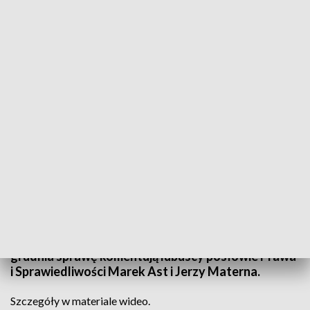
Informacje Lubuskie, 04.12.2023
Nie milkną echa tzw. ustawy wiatrakowej, która
trafiła do laski marszałkowskiej jako projekt
poselski złożony przez posłów Platformy
Obywatelskiej. Projekt firmowała również
posłanka Paulina Hennig-Kloska, która jest
typowana na przyszłego ministra środowiska. 4
grudnia sprawę komentują lubuscy posłowie Prawa
i Sprawiedliwości Marek Ast i Jerzy Materna.
Szczegóły w materiale wideo.