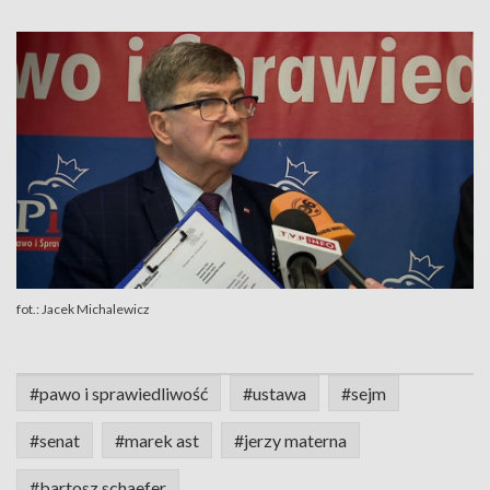
fot.: Jacek Michalewicz
#pawo i sprawiedliwość
#ustawa
#sejm
#senat
#marek ast
#jerzy materna
#bartosz schaefer