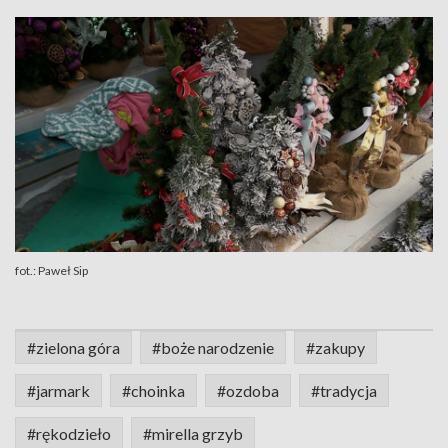
fot.: Paweł Sip
#zielona góra
#boże narodzenie
#zakupy
#jarmark
#choinka
#ozdoba
#tradycja
#rękodzieło
#mirella grzyb