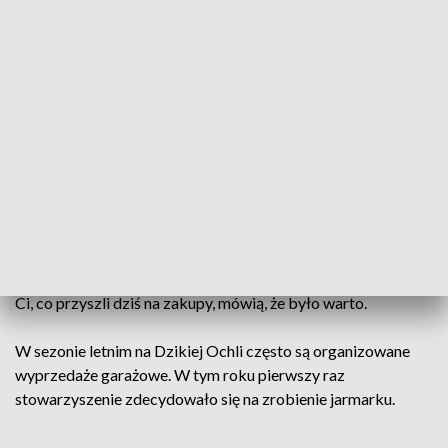
tygodni.
Na świątecznym jarmarku nie mogło zabraknąć bombek. A
te były tu oryginalne, np. te wyglądające jak piłki.
Można było kupić też choinki, sztuczne i żywe. Z większych
drzewek była np. jodła.
Uczniowie ze SP nr 15, wystawili się tu z ciastami. Zrobili też
loterię. Pieniądze, które uda im się zebrać, chcą przeznaczyć
na zorganizowanie swojego balu 8-klasisty.
Ci, co przyszli dziś na zakupy, mówią, że było warto.
W sezonie letnim na Dzikiej Ochli często są organizowane
wyprzedaże garażowe. W tym roku pierwszy raz
stowarzyszenie zdecydowało się na zrobienie jarmarku.