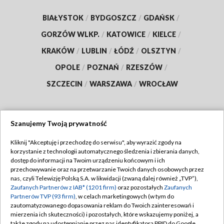
BIAŁYSTOK
/
BYDGOSZCZ
/
GDAŃSK
/
GORZÓW WLKP.
/
KATOWICE
/
KIELCE
/
KRAKÓW
/
LUBLIN
/
ŁÓDŹ
/
OLSZTYN
/
OPOLE
/
POZNAŃ
/
RZESZÓW
/
SZCZECIN
/
WARSZAWA
/
WROCŁAW
Szanujemy Twoją prywatność
Dołącz do nas:
Kliknij "Akceptuję i przechodzę do serwisu", aby wyrazić zgody na
korzystanie z technologii automatycznego śledzenia i zbierania danych,
TVP
dostęp do informacji na Twoim urządzeniu końcowym i ich
Abonament TVP
przechowywanie oraz na przetwarzanie Twoich danych osobowych przez
Regulamin TVP
nas, czyli Telewizję Polską S.A. w likwidacji (zwaną dalej również „TVP”),
Emisja w TVP
Polityka prywatności
Zaufanych Partnerów z IAB* (1201 firm)
oraz pozostałych
Zaufanych
Partnerów TVP (93 firm)
, w celach marketingowych (w tym do
Centrum informacji TVP
Moje zgody
zautomatyzowanego dopasowania reklam do Twoich zainteresowań i
mierzenia ich skuteczności) i pozostałych, które wskazujemy poniżej, a
Naziemna Telewizja Cyfrowa
Pomoc
także zgody na udostępnianie przez nas identyfikatora PPID do Google.