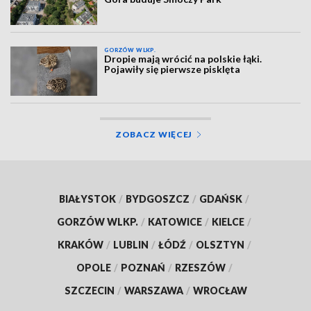
GORZÓW WLKP.
Dropie mają wrócić na polskie łąki.
Pojawiły się pierwsze pisklęta
ZOBACZ WIĘCEJ
BIAŁYSTOK
/
BYDGOSZCZ
/
GDAŃSK
/
GORZÓW WLKP.
/
KATOWICE
/
KIELCE
/
KRAKÓW
/
LUBLIN
/
ŁÓDŹ
/
OLSZTYN
/
OPOLE
/
POZNAŃ
/
RZESZÓW
/
SZCZECIN
/
WARSZAWA
/
WROCŁAW