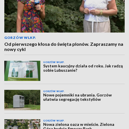
GORZÓW WLKP.
Od pierwszego kłosa do święta plonów. Zapraszamy na
nowy cykl
GORZÓW WLKP.
System kaucyjny działa od roku. Jak radzą
sobie Lubuszanie?
GORZÓW WLKP.
Nowe pojemniki na ubrania. Gorzów
ułatwia segregację tekstyliów
GORZÓW WLKP.
Nowa zielona oaza w mieście. Zielona
Góra buduje Smoczy Park