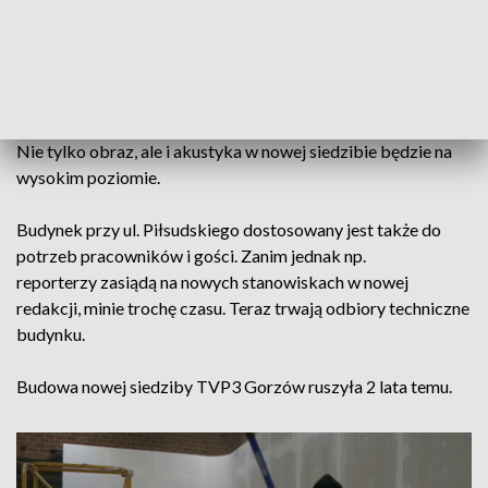
siedziby oddziału Telewizji Polskiej w Gorzowie. Oddział
powstał w 2005 roku i do tej pory mieści się w
wynajmowanych pomieszczeniach, które nie spełniają
odpowiednich warunków technicznych.
Nie tylko obraz, ale i akustyka w nowej siedzibie będzie na
wysokim poziomie.
Budynek przy ul. Piłsudskiego dostosowany jest także do
potrzeb pracowników i gości. Zanim jednak np.
reporterzy zasiądą na nowych stanowiskach w nowej
redakcji, minie trochę czasu. Teraz trwają odbiory techniczne
budynku.
Budowa nowej siedziby TVP3 Gorzów ruszyła 2 lata temu.