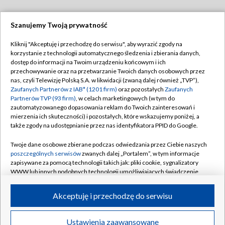
Szanujemy Twoją prywatność
Dołącz do nas:
Kliknij "Akceptuję i przechodzę do serwisu", aby wyrazić zgody na
korzystanie z technologii automatycznego śledzenia i zbierania danych,
TVP
dostęp do informacji na Twoim urządzeniu końcowym i ich
Abonament TVP
przechowywanie oraz na przetwarzanie Twoich danych osobowych przez
Regulamin TVP
nas, czyli Telewizję Polską S.A. w likwidacji (zwaną dalej również „TVP”),
Emisja w TVP
Polityka prywatności
Zaufanych Partnerów z IAB* (1201 firm)
oraz pozostałych
Zaufanych
Partnerów TVP (93 firm)
, w celach marketingowych (w tym do
Centrum informacji TVP
Moje zgody
zautomatyzowanego dopasowania reklam do Twoich zainteresowań i
mierzenia ich skuteczności) i pozostałych, które wskazujemy poniżej, a
Naziemna Telewizja Cyfrowa
Pomoc
także zgody na udostępnianie przez nas identyfikatora PPID do Google.
Sklep TVP
Biuro reklamy
Twoje dane osobowe zbierane podczas odwiedzania przez Ciebie naszych
Rada Programowa
Kontakt
poszczególnych serwisów
zwanych dalej „Portalem”, w tym informacje
zapisywane za pomocą technologii takich jak: pliki cookie, sygnalizatory
System NOS
WWW lub innych podobnych technologii umożliwiających świadczenie
dopasowanych i bezpiecznych usług, personalizację treści oraz reklam,
Informacje o nadawcy
Kanały
udostępnianie funkcji mediów społecznościowych oraz analizowanie
Akceptuję i przechodzę do serwisu
ruchu w Internecie.
Program dla prasy
©2026 Telewizja Polska S.A. w likwidacji
Biuro Reklamy
Twoje dane osobowe zbierane podczas odwiedzania przez Ciebie
Ustawienia zaawansowane