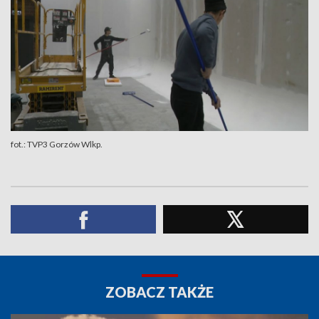
fot.: TVP3 Gorzów Wlkp.
ZOBACZ TAKŻE